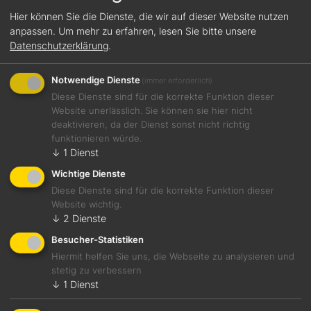
Hier können Sie die Dienste, die wir auf dieser Website nutzen
12 Feb., 2026
anpassen.
Um mehr zu erfahren, lesen Sie bitte unsere
Featured
, 
News
Datenschutzerklärung
.
Genuss Weekly 07/2026: Die Highlights der Woche
Notwendige Dienste
(immer erforderlich)
Diese Dienste sind für die korrekte Funktion dieser
Website unerlässlich. Sie können sie hier nicht
deaktivieren, da der Dienst sonst nicht richtig
funktionieren würde.
↓
1
Dienst
Wichtige Dienste
Diese Dienste sind für die korrekte Funktion dieser
Website wichtig.
↓
2
Dienste
Besucher-Statistiken
Hiermit helfen Sie uns, die Webseite zu analysieren und
stetig zu verbessern
↓
1
Dienst