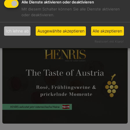
Alle Dienste aktivieren oder deaktivieren
6 Feb., 2026
Mit diesem Schalter können Sie alle Dienste aktivieren
Featured
, 
News
oder deaktivieren.
Genuss-News
Ich lehne ab
Ausgewählte akzeptieren
Alle akzeptieren
Realisiert mit Klaro!