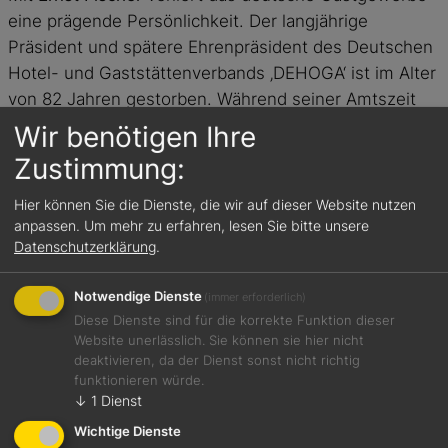
eine prägende Persönlichkeit. Der langjährige
Präsident und spätere Ehrenpräsident des Deutschen
Hotel- und Gaststättenverbands ‚DEHOGA‘ ist im Alter
von 82 Jahren gestorben. Während seiner Amtszeit
von 2001 bis 2016 setzte er sich maßgeblich für die
Wir benötigen Ihre
Interessen von Hotellerie und Gastronomie ein und
Zustimmung:
prägte wichtige politische Weichenstellungen für die
Branche.
Hier können Sie die Dienste, die wir auf dieser Website nutzen
anpassen.
Um mehr zu erfahren, lesen Sie bitte unsere
Datenschutzerklärung
.
Das könnte Sie auch
interessieren:
Notwendige Dienste
(immer erforderlich)
Diese Dienste sind für die korrekte Funktion dieser
Website unerlässlich. Sie können sie hier nicht
deaktivieren, da der Dienst sonst nicht richtig
funktionieren würde.
↓
1
Dienst
Wichtige Dienste