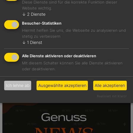
Diese Dienste sind für die korrekte Funktion dieser
Website wichtig.
↓
2
Dienste
Besucher-Statistiken
Hiermit helfen Sie uns, die Webseite zu analysieren und
stetig zu verbessern
↓
1
Dienst
Alle Dienste aktivieren oder deaktivieren
31 Juli, 2026
Mit diesem Schalter können Sie alle Dienste aktivieren
Hätten Sie es gewusst?
oder deaktivieren.
Ich lehne ab
Ausgewählte akzeptieren
Alle akzeptieren
Realisiert mit Klaro!