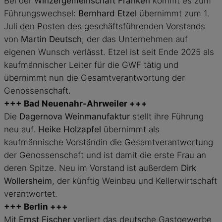
Bei der
Winzergemeinschaft Franken
kommt es zum
Führungswechsel:
Bernhard Etzel
übernimmt zum 1.
Juli den Posten des geschäftsführenden Vorstands
von
Martin Deutsch
, der das Unternehmen auf
eigenen Wunsch verlässt. Etzel ist seit Ende 2025 als
kaufmännischer Leiter für die GWF tätig und
übernimmt nun die Gesamtverantwortung der
Genossenschaft.
+++
Bad Neuenahr-Ahrweiler
+++
Die
Dagernova Weinmanufaktur
stellt ihre Führung
neu auf.
Heike Holzapfel
übernimmt als
kaufmännische Vorständin die Gesamtverantwortung
der Genossenschaft und ist damit die erste Frau an
deren Spitze. Neu im Vorstand ist außerdem
Dirk
Wollersheim
, der künftig Weinbau und Kellerwirtschaft
verantwortet.
+++
Berlin
+++
Mit
Ernst Fischer
verliert das deutsche Gastgewerbe