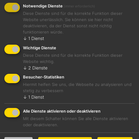
Notwendige Dienste
(immer erforderlich)
Diese Dienste sind für die korrekte Funktion dieser
Website unerlässlich. Sie können sie hier nicht
deaktivieren, da der Dienst sonst nicht richtig
6 Aug., 2026
funktionieren würde.
Glacierter Zander & geröstete Alpengarnelen mit Paprika-Coulis,
Mangold & Eierschwammerl von Maximilian Kühbeck
↓
1
Dienst
Wichtige Dienste
Diese Dienste sind für die korrekte Funktion dieser
Website wichtig.
↓
2
Dienste
Besucher-Statistiken
Hiermit helfen Sie uns, die Webseite zu analysieren und
stetig zu verbessern
↓
1
Dienst
Alle Dienste aktivieren oder deaktivieren
Mit diesem Schalter können Sie alle Dienste aktivieren
oder deaktivieren.