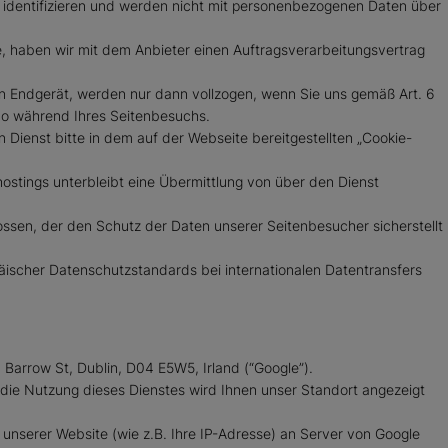
 identifizieren und werden nicht mit personenbezogenen Daten über
e, haben wir mit dem Anbieter einen Auftragsverarbeitungsvertrag
n Endgerät, werden nur dann vollzogen, wenn Sie uns gemäß Art. 6
tomo während Ihres Seitenbesuchs.
n Dienst bitte in dem auf der Webseite bereitgestellten „Cookie-
ostings unterbleibt eine Übermittlung von über den Dienst
ossen, der den Schutz der Daten unserer Seitenbesucher sicherstellt
äischer Datenschutzstandards bei internationalen Datentransfers
Barrow St, Dublin, D04 E5W5, Irland (“Google”).
r die Nutzung dieses Dienstes wird Ihnen unser Standort angezeigt
 unserer Website (wie z.B. Ihre IP-Adresse) an Server von Google