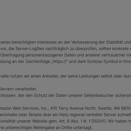
unseres berechtigten Interesses an der Verbesserung der Stabilität un
 vor, die Server-Logfiles nachträglich zu überprüfen, sollten konkret
Übertragung personenbezogener Daten und anderer vertraulicher Inha
ndung an der Zeichenfolge „https://“ und dem Schloss-Symbol in Ihre
halte nutzen wir einen Anbieter, der seine Leistungen selbst oder d
ervern verarbeitet.
hlossen, der den Schutz der Daten unserer Seitenbesucher sicherstel
Amazon Web Services, Inc., 410 Terry Avenue North, Seattle, WA 981
ninhalte oder Skripte über ein Netz regional verteilter Server schnel
ionalität unserer Website gem. Art. 6 Abs. 1 lit. f DSGVO. Wir haben
ne unberechtigte Weitergabe an Dritte untersagt.