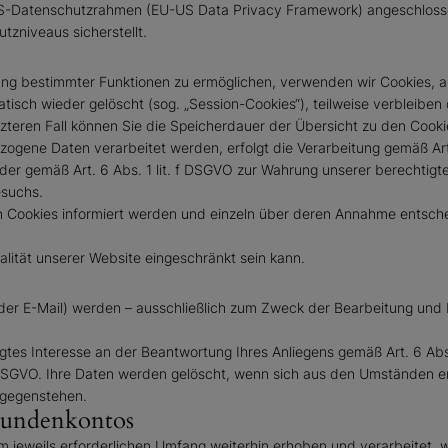
-US-Datenschutzrahmen (EU-US Data Privacy Framework) angeschloss
zniveaus sicherstellt.
ng bestimmter Funktionen zu ermöglichen, verwenden wir Cookies, al
isch wieder gelöscht (sog. „Session-Cookies“), teilweise verbleiben
letzteren Fall können Sie die Speicherdauer der Übersicht zu den Co
ogene Daten verarbeitet werden, erfolgt die Verarbeitung gemäß Art
g oder gemäß Art. 6 Abs. 1 lit. f DSGVO zur Wahrung unserer berechtig
esuchs.
von Cookies informiert werden und einzeln über deren Annahme entsc
lität unserer Website eingeschränkt sein kann.
er E-Mail) werden – ausschließlich zum Zweck der Bearbeitung und B
tes Interesse an der Beantwortung Ihres Anliegens gemäß Art. 6 Abs. 1
. b DSGVO. Ihre Daten werden gelöscht, wenn sich aus den Umständen 
ntgegenstehen.
 Kundenkontos
jeweils erforderlichen Umfang weiterhin erhoben und verarbeitet, w