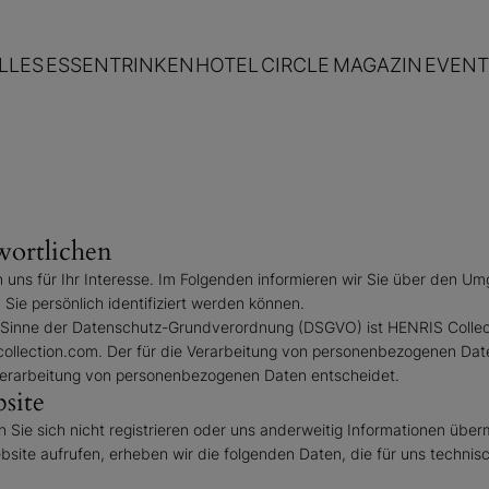
LLES
ESSEN
TRINKEN
HOTEL
CIRCLE
MAGAZIN
EVENT
wortlichen
uns für Ihr Interesse. Im Folgenden informieren wir Sie über den 
Sie persönlich identifiziert werden können.
im Sinne der Datenschutz-Grundverordnung (DSGVO) ist HENRIS Colle
llection.com. Der für die Verarbeitung von personenbezogenen Daten V
 Verarbeitung von personenbezogenen Daten entscheidet.
site
Sie sich nicht registrieren oder uns anderweitig Informationen überm
ebsite aufrufen, erheben wir die folgenden Daten, die für uns technis