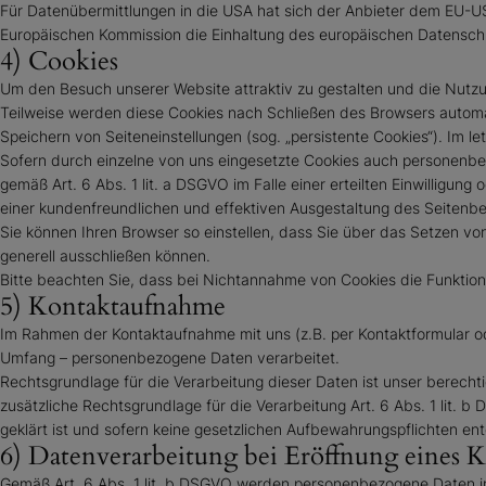
Für Datenübermittlungen in die USA hat sich der Anbieter dem EU
Europäischen Kommission die Einhaltung des europäischen Datenschut
4) Cookies
Um den Besuch unserer Website attraktiv zu gestalten und die Nutzu
Teilweise werden diese Cookies nach Schließen des Browsers automat
Speichern von Seiteneinstellungen (sog. „persistente Cookies“). Im 
Sofern durch einzelne von uns eingesetzte Cookies auch personenbez
gemäß Art. 6 Abs. 1 lit. a DSGVO im Falle einer erteilten Einwilligun
einer kundenfreundlichen und effektiven Ausgestaltung des Seitenb
Sie können Ihren Browser so einstellen, dass Sie über das Setzen 
generell ausschließen können.
Bitte beachten Sie, dass bei Nichtannahme von Cookies die Funktiona
5) Kontaktaufnahme
Im Rahmen der Kontaktaufnahme mit uns (z.B. per Kontaktformular od
Umfang – personenbezogene Daten verarbeitet.
Rechtsgrundlage für die Verarbeitung dieser Daten ist unser berechtig
zusätzliche Rechtsgrundlage für die Verarbeitung Art. 6 Abs. 1 lit
geklärt ist und sofern keine gesetzlichen Aufbewahrungspflichten e
6) Datenverarbeitung bei Eröffnung eines
Gemäß Art. 6 Abs. 1 lit. b DSGVO werden personenbezogene Daten im 