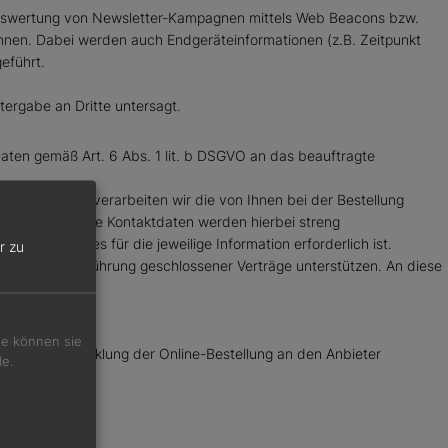
olgsauswertung von Newsletter-Kampagnen mittels Web Beacons bzw.
önnen. Dabei werden auch Endgeräteinformationen (z.B. Zeitpunkt
eführt.
ergabe an Dritte untersagt.
ten gemäß Art. 6 Abs. 1 lit. b DSGVO an das beauftragte
kte schulden, verarbeiten wir die von Ihnen bei der Bestellung
informieren. Ihre Kontaktdaten werden hierbei streng
et, wie dies für die jeweilige Information erforderlich ist.
r zu
 bei der Durchführung geschlossener Verträge unterstützen. An diese
Sie können sie
cke der Abwicklung der Online-Bestellung an den Anbieter
de.