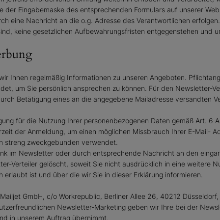
Sie der Eingabemaske des entsprechenden Formulars auf unserer Webs
rch eine Nachricht an die o.g. Adresse des Verantwortlichen erfolg
sind, keine gesetzlichen Aufbewahrungsfristen entgegenstehen und un
erbung
r Ihnen regelmäßig Informationen zu unseren Angeboten. Pflichtangab
wendet, um Sie persönlich ansprechen zu können. Für den Newsletter-
 durch Betätigung eines an die angegebene Mailadresse versandten Veri
lligung für die Nutzung Ihrer personenbezogenen Daten gemäß Art. 6 Ab
zeit der Anmeldung, um einen möglichen Missbrauch Ihrer E-Mail- Ad
en streng zweckgebunden verwendet.
ink im Newsletter oder durch entsprechende Nachricht an den eingan
-Verteiler gelöscht, soweit Sie nicht ausdrücklich in eine weitere Nu
laubt ist und über die wir Sie in dieser Erklärung informieren.
 Mailjet GmbH, c/o Workrepublic, Berliner Allee 26, 40212 Düsseldorf
tzerfreundlichen Newsletter-Marketing geben wir Ihre bei der Newslet
and in unserem Auftrag übernimmt.