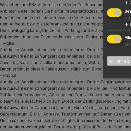
↓
Wir geben Ihre E-Mail-Adresse und/oder Telefonnummer gemäß Art. 6
Anbieter weiter, sofern Sie hierfür im Bestellprozess Ihre ausdrückl
Bes
Empfängers und die Lieferadresse an den Anbieter weiter. Die Weiterga
Hie
dem Anbieter bzw. die Lieferankündigung nicht möglich.
↓
Die Einwilligung kann jederzeit mit Wirkung für die Zukunft gegen
8.4
Verwendung von Paymentdienstleistern (Zahlungsdiensten)
All
– Mollie
Mit
Auf dieser Website stehen eine oder mehrere Online-Zahlungsarten d
Bei Auswahl einer Zahlungsart des Anbieters, bei der Sie in Vorlei
Ich lehne a
Anschrift, Bank- und Zahlkarteninformationen, Währung und Transakt
Daten erfolgt in diesem Falle ausschließlich zum Zweck der Zahlungsab
– Paypal
Auf dieser Website stehen eine oder mehrere Online-Zahlungsarten d
Bei Auswahl einer Zahlungsart des Anbieters, bei der Sie in Vorleis
Zahlkarteninformationen, Währung und Transaktionsnummer) sowie Info
diesem Falle ausschließlich zum Zweck der Zahlungsabwicklung mit dem
Bei Auswahl einer Zahlungsart, bei der wir in Vorleistung gehen, we
Geburtsdatum, E-Mail-Adresse, Telefonnummer, ggf. Daten zu einem 
Um in solchen Fällen unser berechtigtes Interesse an der Feststellu
den Anbieter weitergeleitet. Der Anbieter prüft auf Basis der von 