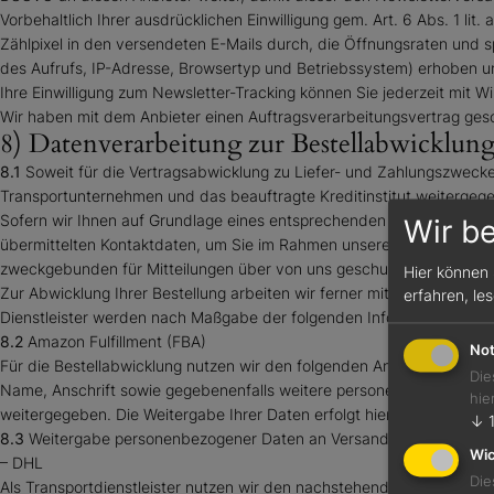
Vorbehaltlich Ihrer ausdrücklichen Einwilligung gem. Art. 6 Abs. 1 
Zählpixel in den versendeten E-Mails durch, die Öffnungsraten und 
des Aufrufs, IP-Adresse, Browsertyp und Betriebssystem) erhoben 
Ihre Einwilligung zum Newsletter-Tracking können Sie jederzeit mit Wi
Wir haben mit dem Anbieter einen Auftragsverarbeitungsvertrag gesc
8) Datenverarbeitung zur Bestellabwicklun
8.1
Soweit für die Vertragsabwicklung zu Liefer- und Zahlungszweck
Transportunternehmen und das beauftragte Kreditinstitut weitergeg
Sofern wir Ihnen auf Grundlage eines entsprechenden Vertrages Aktual
Wir b
übermittelten Kontaktdaten, um Sie im Rahmen unserer gesetzlichen I
zweckgebunden für Mitteilungen über von uns geschuldete Aktualisier
Hier können 
Zur Abwicklung Ihrer Bestellung arbeiten wir ferner mit dem / den n
erfahren, le
Dienstleister werden nach Maßgabe der folgenden Informationen ge
8.2
Amazon Fulfillment (FBA)
Not
Für die Bestellabwicklung nutzen wir den folgenden Anbieter: Amazo
Die
Name, Anschrift sowie gegebenenfalls weitere personenbezogene Dat
hie
weitergegeben. Die Weitergabe Ihrer Daten erfolgt hierbei nur, soweit 
↓
8.3
Weitergabe personenbezogener Daten an Versanddienstleister
Wic
– DHL
Die
Als Transportdienstleister nutzen wir den nachstehenden Anbieter