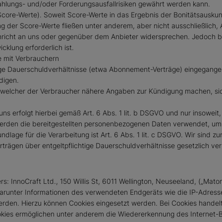
ahlungs- und/oder Forderungsausfallrisiken gewährt werden kann.
Score-Werte). Soweit Score-Werte in das Ergebnis der Bonitätsauskunf
 der Score-Werte fließen unter anderem, aber nicht ausschließlich, 
chricht an uns oder gegenüber dem Anbieter widersprechen. Jedoch bl
klung erforderlich ist.
e mit Verbrauchern
ige Dauerschuldverhältnisse (etwa Abonnement-Verträge) eingegangen 
digen.
uf welcher der Verbraucher nähere Angaben zur Kündigung machen, sic
 erfolgt hierbei gemäß Art. 6 Abs. 1 lit. b DSGVO und nur insoweit
GVO werden die bereitgestellten personenbezogenen Daten verwendet,
dlage für die Verarbeitung ist Art. 6 Abs. 1 lit. c DSGVO. Wir sind z
ägen über entgeltpflichtige Dauerschuldverhältnisse gesetzlich verp
: InnoCraft Ltd., 150 Willis St, 6011 Wellington, Neuseeland, („Mato
darunter Informationen des verwendeten Endgeräts wie die IP-Adres
rden. Hierzu können Cookies eingesetzt werden. Bei Cookies handelt 
okies ermöglichen unter anderem die Wiedererkennung des Internet-