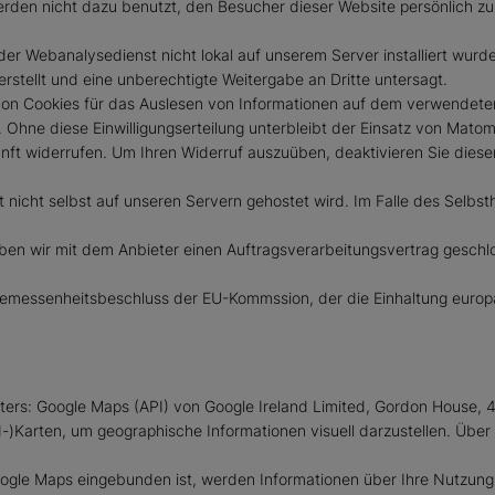
rden nicht dazu benutzt, den Besucher dieser Website persönlich zu
r Webanalysedienst nicht lokal auf unserem Server installiert wurd
stellt und eine unberechtigte Weitergabe an Dritte untersagt.
von Cookies für das Auslesen von Informationen auf dem verwendete
en. Ohne diese Einwilligungserteilung unterbleibt der Einsatz von Ma
ukunft widerrufen. Um Ihren Widerruf auszuüben, deaktivieren Sie diese
icht selbst auf unseren Servern gehostet wird. Im Falle des Selbsth
aben wir mit dem Anbieter einen Auftragsverarbeitungsvertrag geschl
ngemessenheitsbeschluss der EU-Kommssion, der die Einhaltung europ
ers: Google Maps (API) von Google Ireland Limited, Gordon House, 4 
d-)Karten, um geographische Informationen visuell darzustellen. Übe
Google Maps eingebunden ist, werden Informationen über Ihre Nutzung