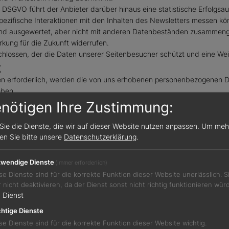
lit. a DSGVO führt der Anbieter darüber hinaus eine statistische Erf
spezifische Interaktionen mit den Inhalten des Newsletters messen k
und ausgewertet, aber nicht mit anderen Datenbeständen zusammeng
rkung für die Zukunft widerrufen.
hlossen, der die Daten unserer Seitenbesucher schützt und eine Weit
g
en erforderlich, werden die von uns erhobenen personenbezogenen Da
eben.
isierungen für Waren mit digitalen Elementen oder für digitale Produ
enötigen Ihre Zustimmung:
nformationspflichten gemäß Art. 6 Abs. 1 lit. c DSGVO persönlich zu 
ungen verwendet und zu diesem Zweck durch uns nur insoweit verarbeit
Sie die Dienste, die wir auf dieser Website nutzen anpassen.
Um meh
achstehenden Dienstleister(n) zusammen, die uns ganz oder teilweise
sen Sie bitte unsere
Datenschutzerklärung
.
wisse personenbezogene Daten übermittelt.
wendige Dienste
(immer erforderlich)
n EU S.a. r.l., 38 avenue John F. Kennedy, L-1855 Luxemburg
se Dienste sind für die korrekte Funktion dieser Website unerlässlich. 
en werden gemäß Art. 6 Abs. 1 lit. b DSGVO ausschließlich zum Zwe
r nicht deaktivieren, da der Dienst sonst nicht richtig funktionieren wür
dies für die Abwicklung der Bestellung tatsächlich erforderlich ist.
1
Dienst
htige Dienste
se Dienste sind für die korrekte Funktion dieser Website wichtig.
: DHL Paket GmbH, Sträßchensweg 10, 53113 Bonn, Deutschland