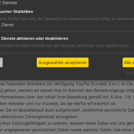
2
Dienste
 Abs. 1 lit. a DSGVO vor der Zustellung der Ware zum Zweck der Ab
iche Einwilligung erteilt haben. Anderenfalls geben wir zum Zwecke d
ucher-Statistiken
be erfolgt nur, soweit dies für die Warenlieferung erforderlich ist. 
rmit helfen Sie uns, die Webseite zu analysieren und stetig zu verbess
1
Dienst
über dem oben bezeichneten Verantwortlichen oder gegenüber dem Anb
e Dienste aktivieren oder deaktivieren
 diesem Schalter können Sie alle Dienste aktivieren oder deaktivieren.
es folgenden Anbieters zur Verfügung: Mollie B.V., Keizersgracht 31
stung gehen (etwa Kreditkartenzahlung), werden an diesen Ihre im Ra
b
Ausgewählte akzeptieren
Alle 
ionsnummer) sowie Informationen über den Inhalt Ihrer Bestellung ge
wicklung mit dem Anbieter und nur insoweit, als sie hierfür erforderl
Reali
es folgenden Anbieters zur Verfügung: PayPal (Europe) S.a.r.l. et C
tung gehen, werden an diesen Ihre im Rahmen des Bestellvorgangs mit
rmationen über den Inhalt Ihrer Bestellung gemäß Art. 6 Abs. 1 lit.
 Anbieter und nur insoweit, als sie hierfür erforderlich ist.
rden Sie im Bestellablauf auch aufgefordert, bestimmte persönliche D
alternativen Zahlungsmittel) anzugeben.
ng Ihrer Zahlungsfähigkeit zu wahren, werden diese Daten von uns ge
Ihnen angegebenen persönlichen Daten sowie weiterer Daten (wie etwa