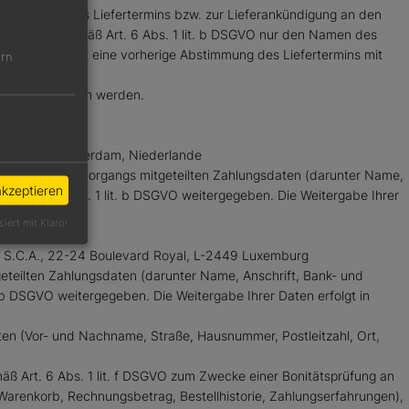
stimmung eines Liefertermins bzw. zur Lieferankündigung an den
er Zustellung gemäß Art. 6 Abs. 1 lit. b DSGVO nur den Namen des
In diesem Fall ist eine vorherige Abstimmung des Liefertermins mit
ern
ieter widerrufen werden.
3, 1016 EE Amsterdam, Niederlande
hmen des Bestellvorgangs mitgeteilten Zahlungsdaten (darunter Name,
akzeptieren
mäß Art. 6 Abs. 1 lit. b DSGVO weitergegeben. Die Weitergabe Ihrer
ich ist.
siert mit Klaro!
ie, S.C.A., 22-24 Boulevard Royal, L-2449 Luxemburg
geteilten Zahlungsdaten (darunter Name, Anschrift, Bank- und
 b DSGVO weitergegeben. Die Weitergabe Ihrer Daten erfolgt in
aten (Vor- und Nachname, Straße, Hausnummer, Postleitzahl, Ort,
mäß Art. 6 Abs. 1 lit. f DSGVO zum Zwecke einer Bonitätsprüfung an
 Warenkorb, Rechnungsbetrag, Bestellhistorie, Zahlungserfahrungen),