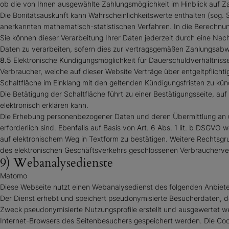
ob die von Ihnen ausgewählte Zahlungsmöglichkeit im Hinblick auf Z
Die Bonitätsauskunft kann Wahrscheinlichkeitswerte enthalten (sog. 
anerkannten mathematisch-statistischen Verfahren. In die Berechnung
Sie können dieser Verarbeitung Ihrer Daten jederzeit durch eine Na
Daten zu verarbeiten, sofern dies zur vertragsgemäßen Zahlungsabwic
8.5
Elektronische Kündigungsmöglichkeit für Dauerschuldverhältniss
Verbraucher, welche auf dieser Website Verträge über entgeltpflicht
Schaltfläche im Einklang mit den geltenden Kündigungsfristen zu kün
Die Betätigung der Schaltfläche führt zu einer Bestätigungsseite, a
elektronisch erklären kann.
Die Erhebung personenbezogener Daten und deren Übermittlung an uns
erforderlich sind. Ebenfalls auf Basis von Art. 6 Abs. 1 lit. b DS
auf elektronischem Weg in Textform zu bestätigen. Weitere Rechtsgrun
des elektronischen Geschäftsverkehrs geschlossenen Verbrauchervertr
9) Webanalysedienste
Matomo
Diese Webseite nutzt einen Webanalysedienst des folgenden Anbieters
Der Dienst erhebt und speichert pseudonymisierte Besucherdaten, 
Zweck pseudonymisierte Nutzungsprofile erstellt und ausgewertet we
Internet-Browsers des Seitenbesuchers gespeichert werden. Die Co