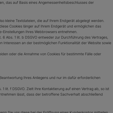
en, das auf Basis eines Angemessenheitsbeschlusses der
so kleine Textdateien, die auf Ihrem Endgerät abgelegt werden.
 diese Cookies länger auf Ihrem Endgerät und ermöglichen das
okie-Einstellungen Ihres Webbrowsers entnehmen.
. 6 Abs. 1 lit. b DSGVO entweder zur Durchführung des Vertrages,
ten Interessen an der bestmöglichen Funktionalität der Website sowie
heiden oder die Annahme von Cookies für bestimmte Fälle oder
eantwortung Ihres Anliegens und nur im dafür erforderlichen
 lit. f DSGVO. Zielt Ihre Kontaktierung auf einen Vertrag ab, so ist
entnehmen lässt, dass der betroffene Sachverhalt abschließend
enn Sie uns diese bei der Eröffnung eines Kundenkontos mitteilen.