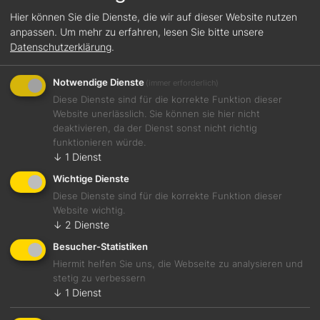
Hier können Sie die Dienste, die wir auf dieser Website nutzen
23 Juli, 2026
anpassen.
Um mehr zu erfahren, lesen Sie bitte unsere
Featured
, 
GETRUNKEN
, 
Wein der Woche
Datenschutzerklärung
.
Opus-Oskar Sauvignon Blanc 2023
Notwendige Dienste
(immer erforderlich)
Diese Dienste sind für die korrekte Funktion dieser
Website unerlässlich. Sie können sie hier nicht
deaktivieren, da der Dienst sonst nicht richtig
funktionieren würde.
↓
1
Dienst
Wichtige Dienste
Diese Dienste sind für die korrekte Funktion dieser
Website wichtig.
↓
2
Dienste
Besucher-Statistiken
Hiermit helfen Sie uns, die Webseite zu analysieren und
stetig zu verbessern
↓
1
Dienst