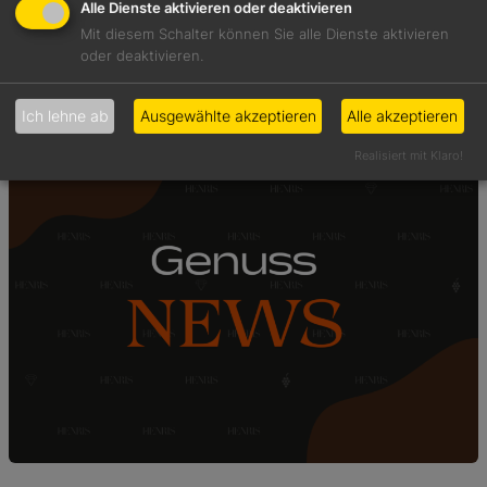
Alle Dienste aktivieren oder deaktivieren
17 Juli, 2026
Mit diesem Schalter können Sie alle Dienste aktivieren
Featured
, 
QUIZ
oder deaktivieren.
Hätten Sie es gewusst?
Ich lehne ab
Ausgewählte akzeptieren
Alle akzeptieren
Realisiert mit Klaro!