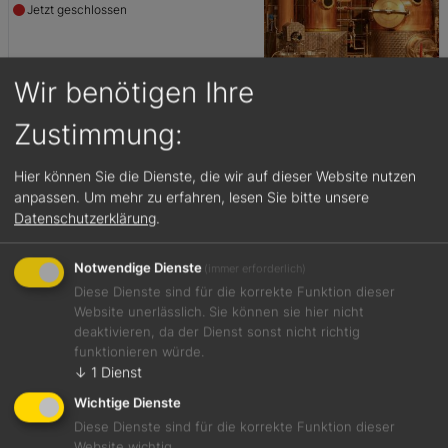
Jetzt geschlossen
Wir benötigen Ihre
Zustimmung:
Alte Hausbrennerei
Penninger
Hier können Sie die Dienste, die wir auf dieser Website nutzen
Waldkirchen, Deutschland
anpassen.
Um mehr zu erfahren, lesen Sie bitte unsere
Jetzt geschlossen
Datenschutzerklärung
.
Notwendige Dienste
(immer erforderlich)
Diese Dienste sind für die korrekte Funktion dieser
Website unerlässlich. Sie können sie hier nicht
Biobrennerei Steiner
deaktivieren, da der Dienst sonst nicht richtig
Mals, Italien
funktionieren würde.
↓
1
Dienst
Wichtige Dienste
Diese Dienste sind für die korrekte Funktion dieser
Website wichtig.