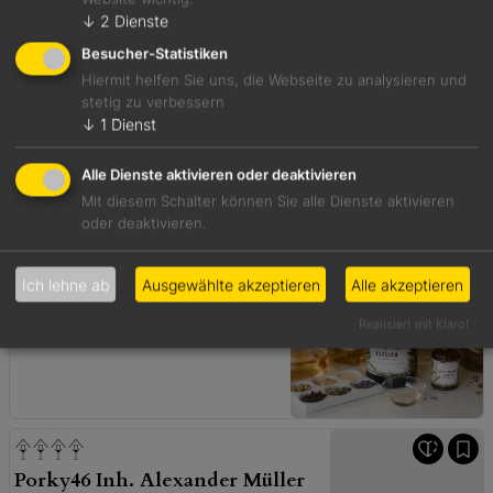
↓
2
Dienste
Besucher-Statistiken
Destillerie Ralf Hauer
Hiermit helfen Sie uns, die Webseite zu analysieren und
Bad Dürkheim, Deutschland
stetig zu verbessern
↓
1
Dienst
Jetzt geschlossen
Alle Dienste aktivieren oder deaktivieren
Mit diesem Schalter können Sie alle Dienste aktivieren
oder deaktivieren.
Dr. Jaglas
Ich lehne ab
Ausgewählte akzeptieren
Alle akzeptieren
Berlin, Deutschland
Realisiert mit Klaro!
Porky46 Inh. Alexander Müller