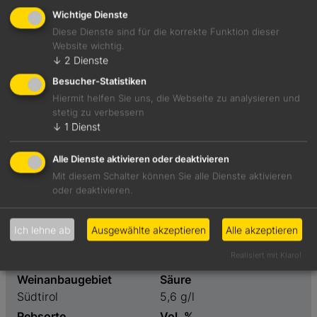
Wichtige Dienste
Diese Dienste sind für die korrekte Funktion dieser
Dunkles Bukett. Kubebenpfeffer, Bratensatz, erdige Rote
Website wichtig.
↓
2
Dienste
Bete. Straff und dicht dann am Gaumen mit kompaktem,
feinkörnigem Tanninreichtum.
Besucher-Statistiken
Hiermit helfen Sie uns, die Webseite zu analysieren und
stetig zu verbessern
Foodpairing-Empfehlung
↓
1
Dienst
Braten vom Eichelschwein mit Bayerisch Kraut und
Semmelknödel
Alle Dienste aktivieren oder deaktivieren
Mit diesem Schalter können Sie alle Dienste aktivieren
oder deaktivieren.
Weinart
Preis
Rotwein
26,00 €
Ich lehne ab
Ausgewählte akzeptieren
Alle akzeptieren
Geschmack
Restzucker
Realisiert mit Klaro!
trocken
0,3 g/l
Weinanbaugebiet
Säure
Südtirol
5,6 g/l
Rebsorte
Vol. %