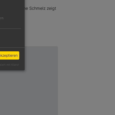
ägt, der feine Schmelz zeigt
ern
akzeptieren
siert mit Klaro!