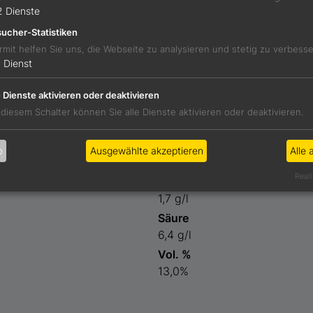
2
Dienste
uerampfer, grüner Mango. Karg auf eine gute Art, bodengepr
ucher-Statistiken
rmit helfen Sie uns, die Webseite zu analysieren und stetig zu verbess
1
Dienst
auce
e Dienste aktivieren oder deaktivieren
 diesem Schalter können Sie alle Dienste aktivieren oder deaktivieren.
Preis
b
Ausgewählte akzeptieren
Alle 
18,00 €
Reali
Restzucker
1,7 g/l
Säure
6,4 g/l
Vol. %
13,0%