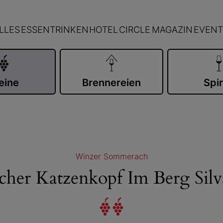
LLES
ESSEN
TRINKEN
HOTEL
CIRCLE
MAGAZIN
EVENT
eine
Brennereien
Spir
Winzer Sommerach
her Katzenkopf Im Berg Silv