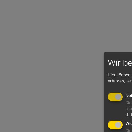
Wir b
Hier können 
erfahren, le
Not
Die
hie
↓
Wic
Die