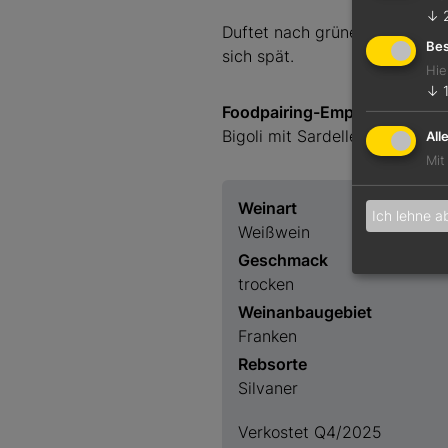
↓
Duftet nach grünem Apfel, Sa
Bes
sich spät.
Hie
↓
Foodpairing-Empfehlung
Bigoli mit Sardellen-Zwiebels
All
Mit
Weinart
Ich lehne a
Weißwein
Geschmack
trocken
Weinanbaugebiet
Franken
Rebsorte
Silvaner
Verkostet Q4/2025