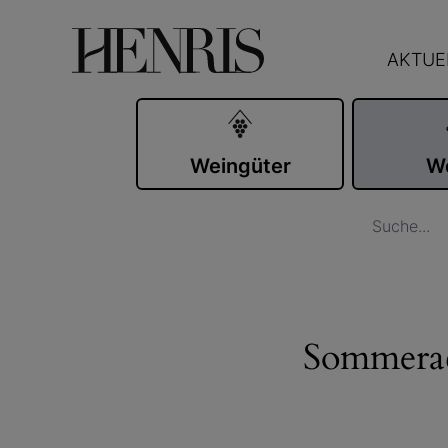
AKTUE
Weingüter
W
Sommerac