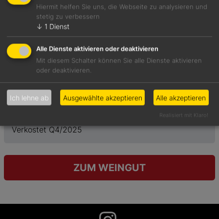
Hiermit helfen Sie uns, die Webseite zu analysieren und
stetig zu verbessern
Weinart
Preis
↓
1
Dienst
Weißwein
32,00 €
Geschmack
Restzucker
Alle Dienste aktivieren oder deaktivieren
trocken
1,1 g/l
Mit diesem Schalter können Sie alle Dienste aktivieren
Weinanbaugebiet
Säure
oder deaktivieren.
Franken
6,4 g/l
Rebsorte
Vol. %
Ich lehne ab
Ausgewählte akzeptieren
Alle akzeptieren
Silvaner
12,5%
Realisiert mit Klaro!
Verkostet Q4/2025
ZUM WEINGUT