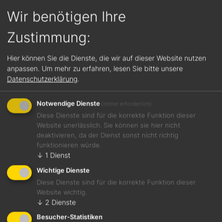
Gewächs Silvaner 2023
Wir benötigen Ihre
Zustimmung:
89 / 100
Hier können Sie die Dienste, die wir auf dieser Website nutzen
anpassen.
Um mehr zu erfahren, lesen Sie bitte unsere
Datenschutzerklärung
.
Jetzt teilen
Notwendige Dienste
(immer erforderlich)
Diese Dienste sind für die korrekte Funktion dieser
Website unerlässlich. Sie können sie hier nicht
Vielschichtiges Bouquet mit Noten von Limette,
deaktivieren, da der Dienst sonst nicht richtig
Salzkaramell, Bachlauf, Minze und Zitronengras. Schlank
funktionieren würde.
und prägnant mit pointierter Säure. Eigenständig.
↓
1
Dienst
Wichtige Dienste
Foodpairing-Empfehlung
Diese Dienste sind für die korrekte Funktion dieser
Website wichtig.
Pochiertes Zanderfilet mit Kerbelsauce und
↓
2
Dienste
Spargelgemüse
Besucher-Statistiken