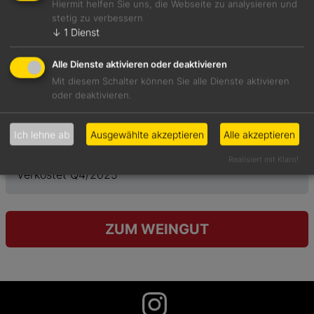
Hiermit helfen Sie uns, die Webseite zu analysieren und
Weinart
Preis
stetig zu verbessern
↓
1
Dienst
Weißwein
108,00 €
Geschmack
Alle Dienste aktivieren oder deaktivieren
trocken
Mit diesem Schalter können Sie alle Dienste aktivieren
Weinanbaugebiet
oder deaktivieren.
Rheingau
Rebsorte
Vol. %
Ich lehne ab
Ausgewählte akzeptieren
Alle akzeptieren
Riesling
12,0%
Realisiert mit Klaro!
Verkostet Q4/2025
ZUM WEINGUT