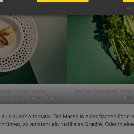
Reali
Signaturgericht – Karotte,
Petersilie, Schnittlauch, Kerbel
rre Blanc mit Aprikosen-Brandy
Pimp
zu Hause? Alternativ: Die Masse in einer flachen Form ei
hrühren, so entsteht ein rustikales Granité. Oder in ei