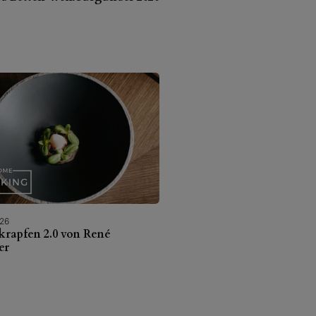
026
krapfen 2.0 von René
er