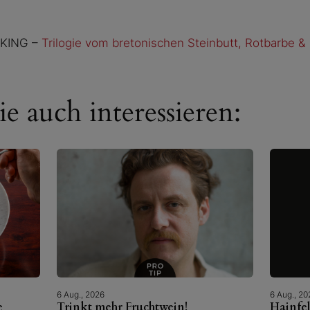
OKING –
Trilogie vom bretonischen Steinbutt, Rotbarbe &
e auch interessieren:
6 Aug., 2026
6 Aug., 20
e
Trinkt mehr Fruchtwein!
Hainfe