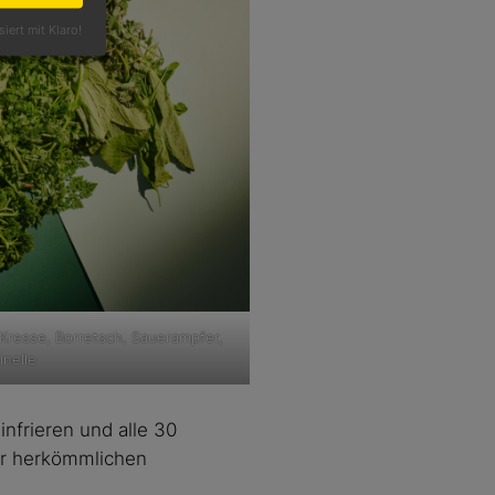
siert mit Klaro!
, Kresse, Borretsch, Sauerampfer,
inelle
nfrieren und alle 30
ner herkömmlichen