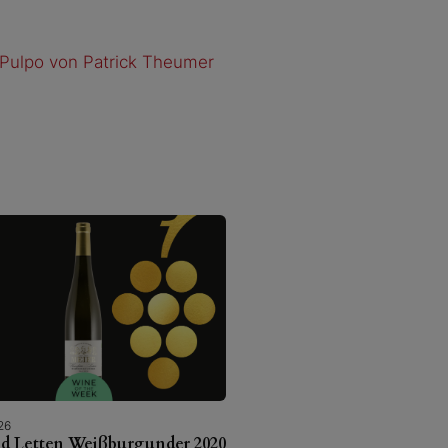
 Pulpo von Patrick Theumer
26
ld Letten Weißburgunder 2020