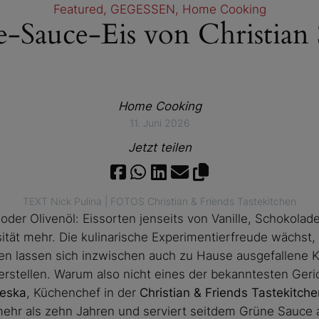
Featured
, 
GEGESSEN
, 
Home Cooking
-Sauce-Eis von Christian 
Home Cooking
11. Juni 2026
Jetzt teilen
TEXT Nick Pulina | FOTOS Christian & Friends Tastekitchen
der Olivenöl: Eissorten jenseits von Vanille, Schokolad
ität mehr. Die kulinarische Experimentierfreude wächst
en lassen sich inzwischen auch zu Hause ausgefallene K
stellen. Warum also nicht eines der bekanntesten Geri
teska
, Küchenchef in der
Christian & Friends Tastekitche
mehr als zehn Jahren und serviert seitdem Grüne Sauce a