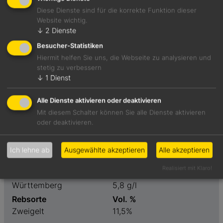
Diese Dienste sind für die korrekte Funktion dieser
Website wichtig.
↓
2
Dienste
Unbeschwert und leicht mit Tropenfruchtnoten und
floralen Akzenten.
Besucher-Statistiken
Hiermit helfen Sie uns, die Webseite zu analysieren und
stetig zu verbessern
Foodpairing-Empfehlung
↓
1
Dienst
Kalbsnieren mit Sherry
Alle Dienste aktivieren oder deaktivieren
Mit diesem Schalter können Sie alle Dienste aktivieren
Weinart
Preis
oder deaktivieren.
Rosé
6,50 €
Geschmack
Restzucker
Ich lehne ab
Ausgewählte akzeptieren
Alle akzeptieren
feinherb
15,3 g/l
Realisiert mit Klaro!
Weinanbaugebiet
Säure
Württemberg
5,8 g/l
Rebsorte
Vol. %
Zweigelt
11,5%