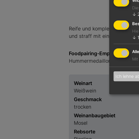
Wic
Die
↓
Bes
Reife und komplexe Nase mit
Hie
und straff mit einem Hauch Sü
↓
All
Foodpairing-Empfehlung
Mit
Hummermedaillons mit weißem
Ich lehne a
Weinart
Weißwein
Geschmack
trocken
Weinanbaugebiet
Mosel
Rebsorte
Riesling