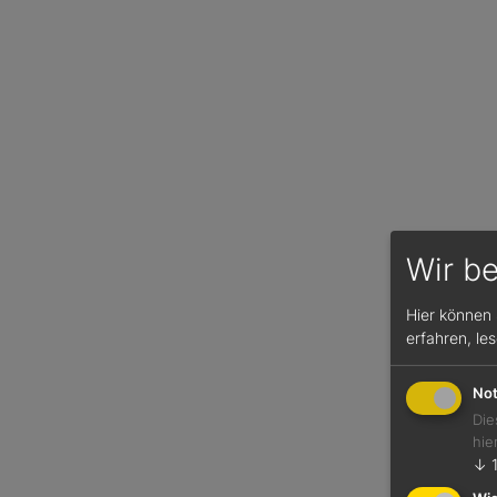
Wir b
Hier können 
erfahren, le
Not
Die
hie
↓