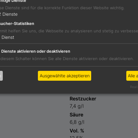
htige Dienste
se Dienste sind für die korrekte Funktion dieser Website wichtig.
2
Dienste
ucher-Statistiken
 Aromen von Apfel und Minze, Bienenwachs und Honig. Am G
rmit helfen Sie uns, die Webseite zu analysieren und stetig zu verbess
ße, der von der Frische getragen wird.
1
Dienst
e Dienste aktivieren oder deaktivieren
 diesem Schalter können Sie alle Dienste aktivieren oder deaktivieren.
 Spargel, Frühlingsmorcheln und Sherry
b
Ausgewählte akzeptieren
Alle 
Preis
Reali
24,00 €
Restzucker
7,4 g/l
Säure
6,8 g/l
Vol. %
12,5%