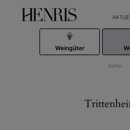
AKTUE
Weingüter
W
Trittenhe