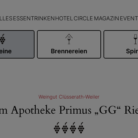
LLES
ESSEN
TRINKEN
HOTEL
CIRCLE
MAGAZIN
EVENT
eine
Brennereien
Spir
Weingut Clüsserath-Weiler
im Apotheke Primus „GG“ Rie