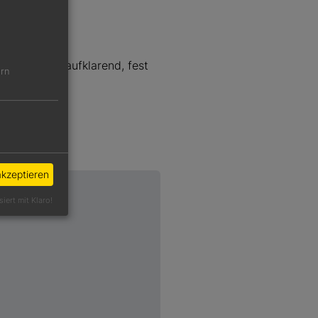
aumen gut aufklarend, fest
ern
akzeptieren
siert mit Klaro!