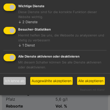
Wichtige Dienste
Diese Dienste sind für die korrekte Funktion dieser
Website wichtig.
Duftet nach gerösteten Pinienkernen, Ananas, Maisgrieß
↓
2
Dienste
und Brunnenkresse. Raumnehmend und flächig mit einem
Besucher-Statistiken
Hauch von Salz. Stabil am Gaumen, röstiges Finish.
Hiermit helfen Sie uns, die Webseite zu analysieren und
stetig zu verbessern
Foodpairing-Empfehlung
↓
1
Dienst
Geschmorter Trevisano mit Apfelbalsamico und Polenta
Alle Dienste aktivieren oder deaktivieren
Mit diesem Schalter können Sie alle Dienste aktivieren
oder deaktivieren.
Weinart
Preis
Weißwein
11,00 €
Geschmack
Restzucker
Ich lehne ab
Ausgewählte akzeptieren
Alle akzeptieren
trocken
3,8 g/l
Realisiert mit Klaro!
Weinanbaugebiet
Säure
Pfalz
5,6 g/l
Rebsorte
Vol. %