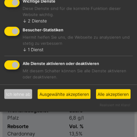
Wichtige Dienste
Diese Dienste sind für die korrekte Funktion dieser
Duftet nach frisch gebackenem Hefeteig, Quitte und
Website wichtig.
Pomeranzenabrieb. Zeigt am Gaumen eine zweite
↓
2
Dienste
Dimension mit frischen grünen Gartenkräutern. Kraftvoll
Besucher-Statistiken
und straff.
Hiermit helfen Sie uns, die Webseite zu analysieren und
stetig zu verbessern
Foodpairing-Empfehlung
↓
1
Dienst
Moules Frites
Alle Dienste aktivieren oder deaktivieren
Mit diesem Schalter können Sie alle Dienste aktivieren
oder deaktivieren.
Weinart
Preis
Weißwein
38,00 €
Geschmack
Restzucker
Ich lehne ab
Ausgewählte akzeptieren
Alle akzeptieren
trocken
0,4 g/l
Realisiert mit Klaro!
Weinanbaugebiet
Säure
Pfalz
6,8 g/l
Rebsorte
Vol. %
Chardonnay
13,5%