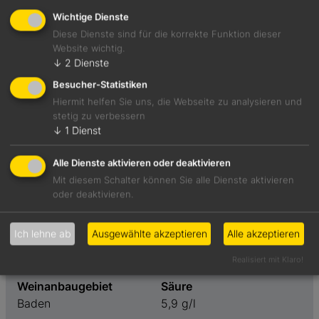
Wichtige Dienste
Diese Dienste sind für die korrekte Funktion dieser
Website wichtig.
Beginnt mit floralen Noten von weißen Blüten. Dahinter
↓
2
Dienste
verbergen sich Zitrone und gegrillter Pfirsich. Gute
Besucher-Statistiken
Harmonie von feinem Schmelz und dichter Säure.
Hiermit helfen Sie uns, die Webseite zu analysieren und
Buttriges Salzkaramell im Nachhall.
stetig zu verbessern
↓
1
Dienst
Foodpairing-Empfehlung
Mildes Garnelencurry mit Basmatireis
Alle Dienste aktivieren oder deaktivieren
Mit diesem Schalter können Sie alle Dienste aktivieren
oder deaktivieren.
Weinart
Preis
Weißwein
21,00 €
Ich lehne ab
Ausgewählte akzeptieren
Alle akzeptieren
Geschmack
Restzucker
Realisiert mit Klaro!
trocken
1,1 g/l
Weinanbaugebiet
Säure
Baden
5,9 g/l