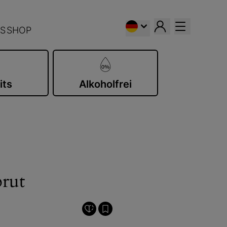
S
SHOP
its
Alkoholfrei
brut