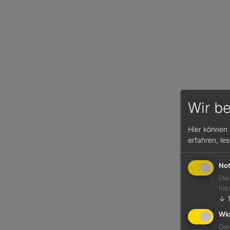
Wir b
Hier können 
erfahren, le
Not
Die
hie
↓
Wic
Die