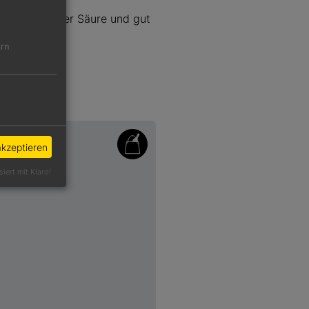
it kraftvoller Säure und gut
ern
akzeptieren
siert mit Klaro!