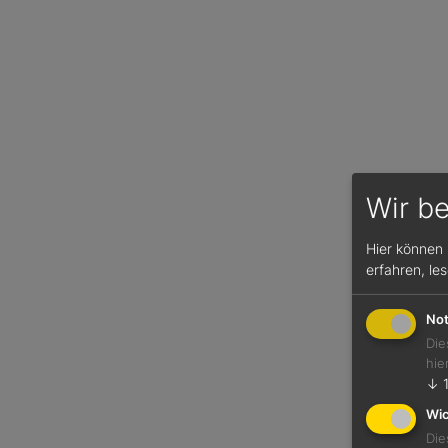
Wir b
Hier können 
erfahren, le
Not
Die
hie
↓
Wic
Die