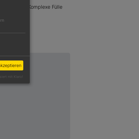
ein, Kamille. Komplexe Fülle
ern
akzeptieren
siert mit Klaro!