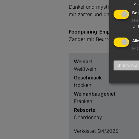
↓
Dunkel und mystisch. Zarte Fru
Bes
mit zarter und dabei druckvol
Hie
↓
Foodpairing-Empfehlung
Zander mit Beurre blanc
All
Mit
Weinart
Ich lehne a
Weißwein
Geschmack
trocken
Weinanbaugebiet
Franken
Rebsorte
Chardonnay
Verkostet Q4/2025