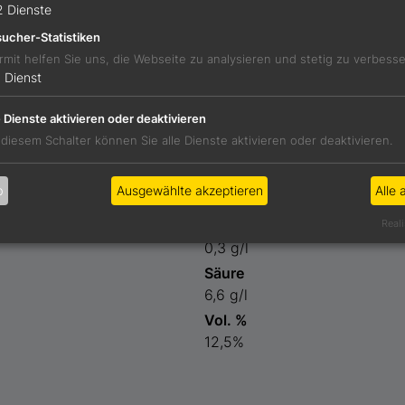
2
Dienste
cht von Marille, ein Hauch Vanille, kalter Rauch, dunkler St
ucher-Statistiken
ler Präsenz. Monumental.
rmit helfen Sie uns, die Webseite zu analysieren und stetig zu verbess
1
Dienst
e Dienste aktivieren oder deaktivieren
 diesem Schalter können Sie alle Dienste aktivieren oder deaktivieren.
Preis
b
Ausgewählte akzeptieren
Alle 
82,00 €
Restzucker
Reali
0,3 g/l
Säure
6,6 g/l
Vol. %
12,5%