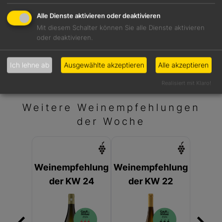
Südliche Weinstraße
Alle Dienste aktivieren oder deaktivieren
Säure
Weinbergslage
Mit diesem Schalter können Sie alle Dienste aktivieren
oder deaktivieren.
6,4 g/l
Kallstadter SAUMAGEN
Preis
Ich lehne ab
Ausgewählte akzeptieren
Alle akzeptieren
28,00 €
Realisiert mit Klaro!
Weitere Weinempfehlungen
der Woche
Weinempfehlung
Weinempfehlung
der KW 24
der KW 22