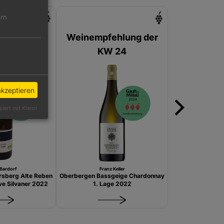
ern
hlung der
Weinempfehlung der
 25
KW 24
akzeptieren
siert mit Klaro!
Bardorf
Franz Keller
sberg Alte Reben
Oberbergen Bassgeige Chardonnay
e Silvaner 2022
1. Lage 2022