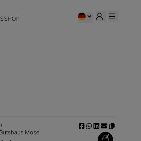
S
SHOP
n
 Gutshaus Mosel