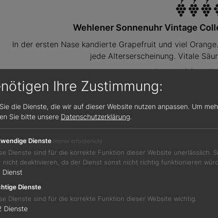
Wehlener Sonnenuhr Vintage Colle
In der ersten Nase kandierte Grapefruit und viel Orange
jede Alterserscheinung. Vitale Säur
Foodpairing-E
enötigen Ihre Zustimmung:
Gebratenes Kalbsbries mit 
Rebsorte
Vol. 
Sie die Dienste, die wir auf dieser Website nutzen anpassen.
Um meh
Riesling
8,5%
sen Sie bitte unsere
Datenschutzerklärung
.
Geschmack
Restzuc
wendige Dienste
(immer erforderlich)
restsüß
50,0 g/
se Dienste sind für die korrekte Funktion dieser Website unerlässlich. 
Säure
Weinberg
r nicht deaktivieren, da der Dienst sonst nicht richtig funktionieren wür
9,5 g/l
Wehlener So
1
Dienst
htige Dienste
se Dienste sind für die korrekte Funktion dieser Website wichtig.
eitere Weinempfehlungen der Woc
2
Dienste