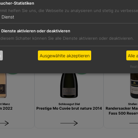
ucher-Statistiken
rmit helfen Sie uns, die Webseite zu analysieren und stetig zu verbess
1
Dienst
hlung der
Weinempfehlung der
Weinempfe
 28
KW 27
KW
e Dienste aktivieren oder deaktivieren
 diesem Schalter können Sie alle Dienste aktivieren oder deaktivieren.
b
Ausgewählte akzeptieren
Alle 
Reali
t Manz
Schlossgut Diel
Stefan 
n 2022
Prestige Mo Cuvée brut nature 2014
Randersacker Mar
Fass 500 Reserv