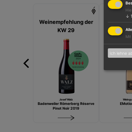
Bes
Hie
↓
Weinempfehlung der
Weinempfe
KW 29
KW
All
Mit
Ich lehne a
Josef Walz
Weingu
Badenweiler Römerberg Réserve
EMotio
Pinot Noir 2019