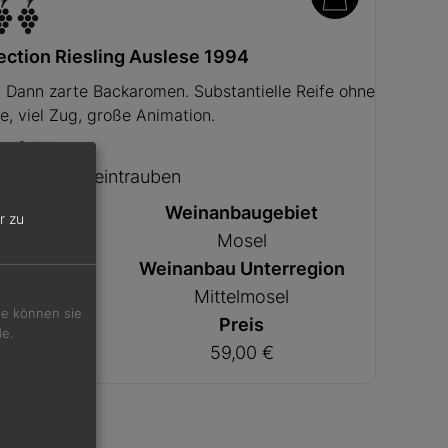
ction Riesling Auslese 1994
. Dann zarte Backaromen. Substantielle Reife ohne
e, viel Zug, große Animation.
mpfehlung
glasierten Weintrauben
%
Weinanbaugebiet
r zu
Mosel
ker
Weinanbau Unterregion
l
Mittelmosel
Sie können sie
slage
Preis
de.
nnenuhr
59,00 €
he