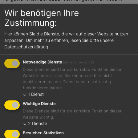
anrichten, mit Pinienkernen und gehackter Petersilie
Wir benötigen Ihre
bestreuen, mit ein paar Tropfen Olivenöl beträufeln
Zustimmung:
und ein paar Drehungen mit der Pfeffermühle darüber
mahlen.
Hier können Sie die Dienste, die wir auf dieser Website nutzen
anpassen.
Um mehr zu erfahren, lesen Sie bitte unsere
Datenschutzerklärung
.
Notwendige Dienste
(immer erforderlich)
Diese Dienste sind für die korrekte Funktion dieser
Website unerlässlich. Sie können sie hier nicht
deaktivieren, da der Dienst sonst nicht richtig
funktionieren würde.
↓
1
Dienst
Wichtige Dienste
Diese Dienste sind für die korrekte Funktion dieser
Website wichtig.
↓
2
Dienste
Besucher-Statistiken