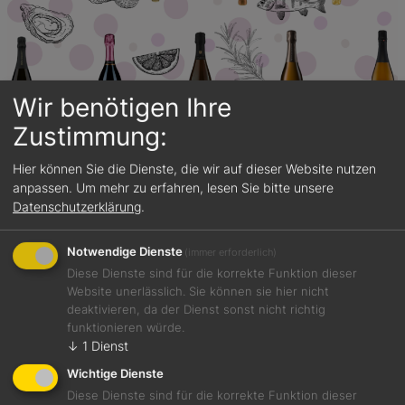
Wir benötigen Ihre
Zustimmung:
9 Mai, 2024
Aktuelles
, 
Featured
, 
GETRUNKEN
, 
Sekt
Hier können Sie die Dienste, die wir auf dieser Website nutzen
Sekt – das prickelnde Extra in unserem Leben
anpassen.
Um mehr zu erfahren, lesen Sie bitte unsere
Datenschutzerklärung
.
Notwendige Dienste
(immer erforderlich)
Diese Dienste sind für die korrekte Funktion dieser
Website unerlässlich. Sie können sie hier nicht
deaktivieren, da der Dienst sonst nicht richtig
funktionieren würde.
↓
1
Dienst
Wichtige Dienste
Diese Dienste sind für die korrekte Funktion dieser