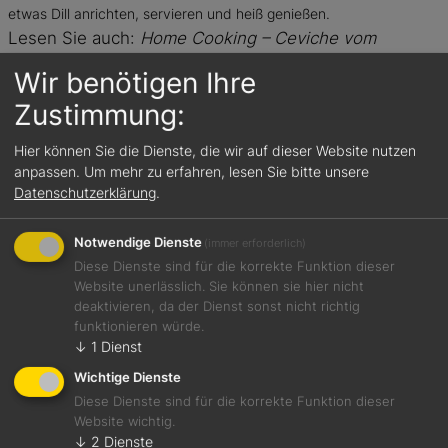
etwas Dill anrichten, servieren und heiß genießen.
Lesen Sie auch:
Home Cooking – Ceviche vom
Bachsaibling / Buttermilch / junger Fenchel / Kokos
Wir benötigen Ihre
von Bobby Bräuer
Zustimmung:
Das könnte Sie auch
Hier können Sie die Dienste, die wir auf dieser Website nutzen
interessieren:
anpassen.
Um mehr zu erfahren, lesen Sie bitte unsere
Datenschutzerklärung
.
Notwendige Dienste
(immer erforderlich)
Diese Dienste sind für die korrekte Funktion dieser
Website unerlässlich. Sie können sie hier nicht
deaktivieren, da der Dienst sonst nicht richtig
funktionieren würde.
↓
1
Dienst
Wichtige Dienste
Diese Dienste sind für die korrekte Funktion dieser
Website wichtig.
↓
2
Dienste