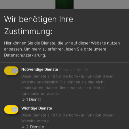
Wir benötigen Ihre
Zustimmung:
Hier können Sie die Dienste, die wir auf dieser Website nutzen
anpassen.
Um mehr zu erfahren, lesen Sie bitte unsere
86 / 100
9,00 €
Datenschutzerklärung
.
Casteller Kirchberg Silvaner Spätlese trocken 2024
Notwendige Dienste
(immer erforderlich)
Weißwein
Diese Dienste sind für die korrekte Funktion dieser
Franken
Website unerlässlich. Sie können sie hier nicht
13,0 %
deaktivieren, da der Dienst sonst nicht richtig
funktionieren würde.
↓
1
Dienst
Wichtige Dienste
Details
Diese Dienste sind für die korrekte Funktion dieser
Website wichtig.
↓
2
Dienste