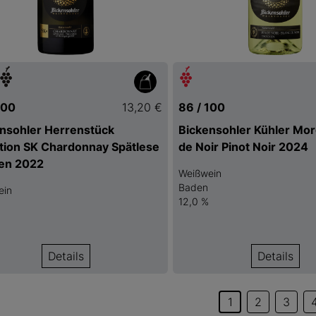
100
13,20 €
86 / 100
nsohler Herrenstück
Bickensohler Kühler Mo
tion SK Chardonnay Spätlese
de Noir Pinot Noir 2024
ken 2022
Weißwein
Baden
ein
12,0 %
Details
Details
1
2
3