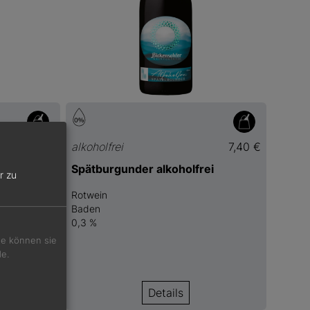
7,40 €
alkoholfrei
7,40 €
rei
Spätburgunder alkoholfrei
r zu
Rotwein
Baden
0,3 %
Sie können sie
de.
Details