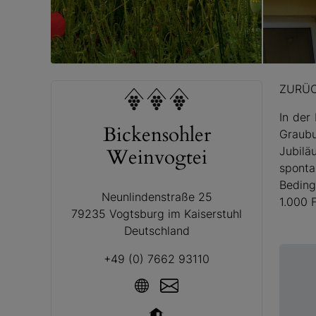
© Bickens
ZURÜ
In der
Bickensohler
Graubu
Weinvogtei
Jubilä
sponta
Beding
Neunlindenstraße 25
1.000 
79235 Vogtsburg im Kaiserstuhl
Deutschland
+49 (0) 7662 93110