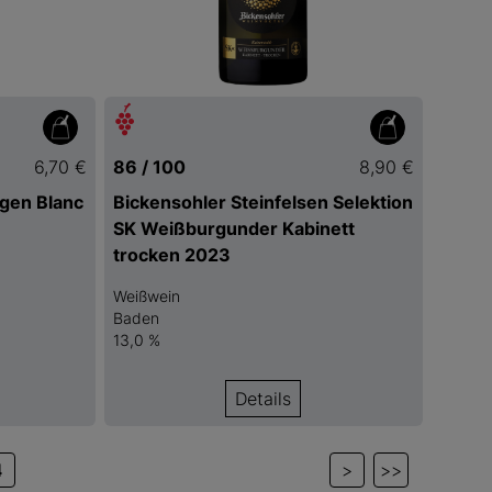
6,70 €
86 / 100
8,90 €
rgen Blanc
Bickensohler Steinfelsen Selektion
SK Weißburgunder Kabinett
trocken 2023
Weißwein
Baden
13,0 %
Details
4
>
>>