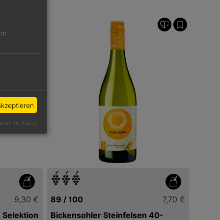
ern
akzeptieren
siert mit Klaro!
9,30 €
89 / 100
7,70 €
 Selektion
Bickensohler Steinfelsen 40-