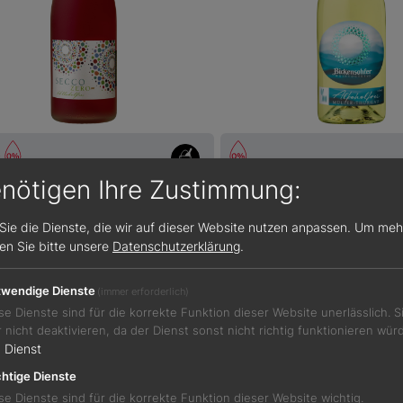
enötigen Ihre Zustimmung:
lfrei
6,80 €
alkoholfrei
 Zero rosé alkoholfrei
Müller-Thurgau alkoholf
Sie die Dienste, die wir auf dieser Website nutzen anpassen.
Um meh
sen Sie bitte unsere
Datenschutzerklärung
.
Weißwein
Baden
0,2 %
wendige Dienste
(immer erforderlich)
se Dienste sind für die korrekte Funktion dieser Website unerlässlich. 
r nicht deaktivieren, da der Dienst sonst nicht richtig funktionieren wür
1
Dienst
htige Dienste
Details
Details
se Dienste sind für die korrekte Funktion dieser Website wichtig.