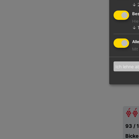
↓
Bes
Hie
↓
All
Mit
Ich lehne a
93 / 
Bicke