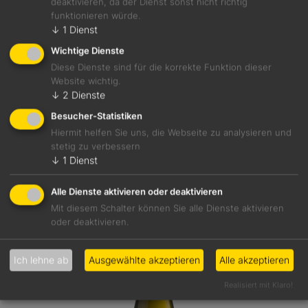
deaktivieren, da der Dienst sonst nicht richtig
funktionieren würde.
91 / 100
17,50 €
↓
1
Dienst
Premium Alte Reben Erbach Riesling Spätlese
Wichtige Dienste
trocken 2016
Diese Dienste sind für die korrekte Funktion dieser
Website wichtig.
Weißwein
↓
2
Dienste
Rheingau
12,5 %
Besucher-Statistiken
Hiermit helfen Sie uns, die Webseite zu analysieren und
stetig zu verbessern
↓
1
Dienst
Details
Alle Dienste aktivieren oder deaktivieren
Mit diesem Schalter können Sie alle Dienste aktivieren
oder deaktivieren.
Ich lehne ab
Ausgewählte akzeptieren
Alle akzeptieren
Realisiert mit Klaro!