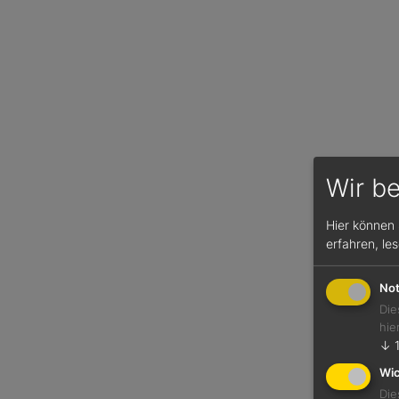
Wir b
91 / 
Hier können 
erfahren, le
Rande
Reben
Not
2024
Die
Weißw
hie
Frank
↓
13,0 %
Wic
Die