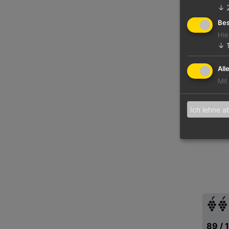
↓
Bes
Hie
↓
All
Mit
Ich lehne a
89 / 