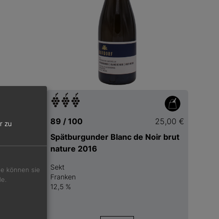
35,00 €
89 / 100
25,00 €
r zu
 Fass 500
Spätburgunder Blanc de Noir brut
aner 2023
nature 2016
Sekt
Sie können sie
Franken
de.
12,5 %