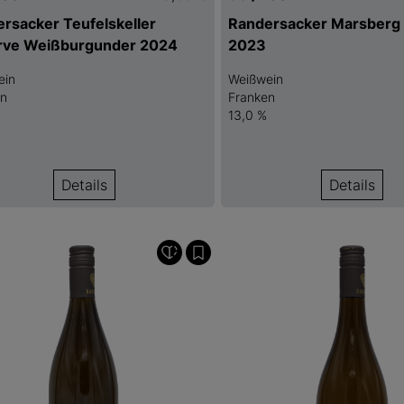
rsacker Teufelskeller
Randersacker Marsberg 
rve Weißburgunder 2024
2023
ein
Weißwein
en
Franken
13,0 %
Details
Details