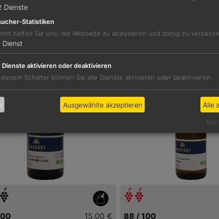
Details
Details
2
Dienste
ucher-Statistiken
rmit helfen Sie uns, die Webseite zu analysieren und stetig zu verbess
1
Dienst
e Dienste aktivieren oder deaktivieren
 diesem Schalter können Sie alle Dienste aktivieren oder deaktivieren.
b
Ausgewählte akzeptieren
Alle 
Reali
100
15,00 €
88 / 100