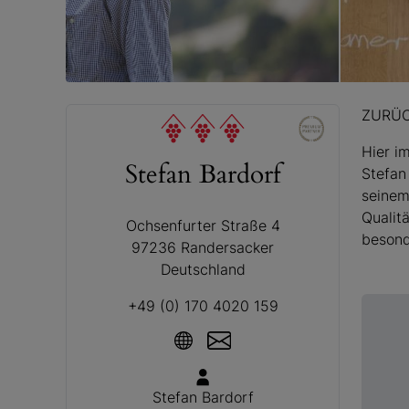
© Stefan 
ZURÜ
Hier i
Stefan Bardorf
Stefan
seinem
Qualit
Ochsenfurter Straße 4
besond
97236 Randersacker
Deutschland
+49 (0) 170 4020 159
Stefan Bardorf