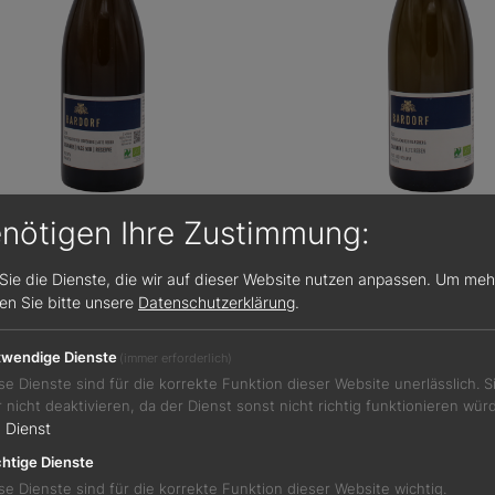
enötigen Ihre Zustimmung:
100
40,00 €
90 / 100
Sie die Dienste, die wir auf dieser Website nutzen anpassen.
Um meh
sen Sie bitte unsere
Datenschutzerklärung
.
rsacker Marsberg Alte
Randersacker Marsberg
 Fass 500 Reserve Silvaner
Alte Reben Reserve Silv
wendige Dienste
(immer erforderlich)
Weißwein
se Dienste sind für die korrekte Funktion dieser Website unerlässlich. 
Franken
ein
r nicht deaktivieren, da der Dienst sonst nicht richtig funktionieren wür
13,5 %
en
1
Dienst
htige Dienste
se Dienste sind für die korrekte Funktion dieser Website wichtig.