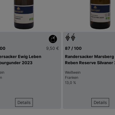
100
9,50 €
87 / 100
ersacker Ewig Leben
Randersacker Marsberg 
burgunder 2023
Reben Reserve Silvaner
ein
Weißwein
en
Franken
13,0 %
Details
Details