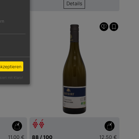
Details
ern
akzeptieren
siert mit Klaro!
11,00 €
88 / 100
12,50 €