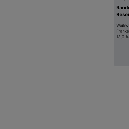
Rande
Rese
Weißw
Frank
13,0 %