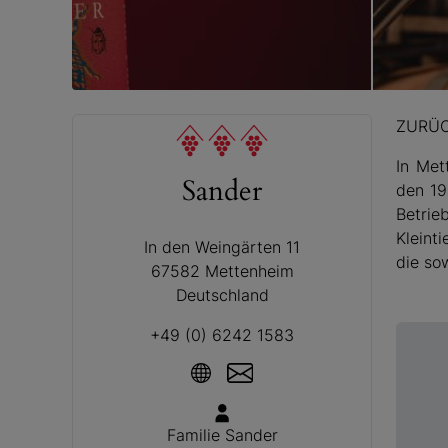
© Sander
ZURÜ
In Met
Sander
den 19
Betrie
Kleint
In den Weingärten 11
die so
67582 Mettenheim
Deutschland
+49 (0) 6242 1583
Familie Sander