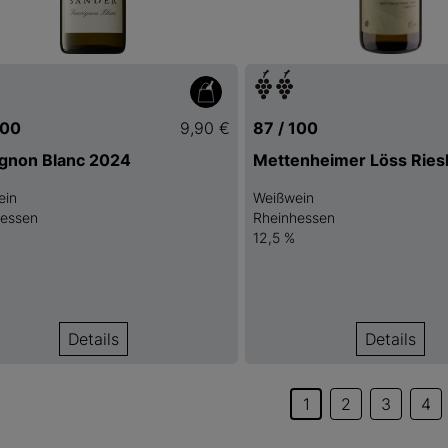
100
9,90 €
87 / 100
gnon Blanc 2024
Mettenheimer Löss Ries
ein
Weißwein
hessen
Rheinhessen
12,5 %
Details
Details
1
2
3
4