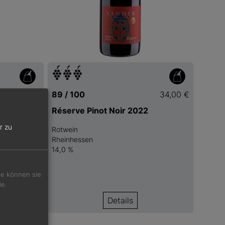
34,00 €
89 / 100
34,00 €
23
Réserve Pinot Noir 2022
r zu
Rotwein
Rheinhessen
14,0 %
Sie können sie
de.
Details