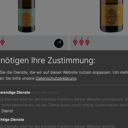
100
38,00 €
90 / 100
enötigen Ihre Zustimmung:
ve Riesling 2022
Réserve Chardonnay 20
Sie die Dienste, die wir auf dieser Website nutzen anpassen.
Um meh
ein
Weißwein
sen Sie bitte unsere
Datenschutzerklärung
.
hessen
Rheinhessen
13,0 %
wendige Dienste
(immer erforderlich)
se Dienste sind für die korrekte Funktion dieser Website unerlässlich. 
r nicht deaktivieren, da der Dienst sonst nicht richtig funktionieren wür
1
Dienst
Details
Details
htige Dienste
se Dienste sind für die korrekte Funktion dieser Website wichtig.