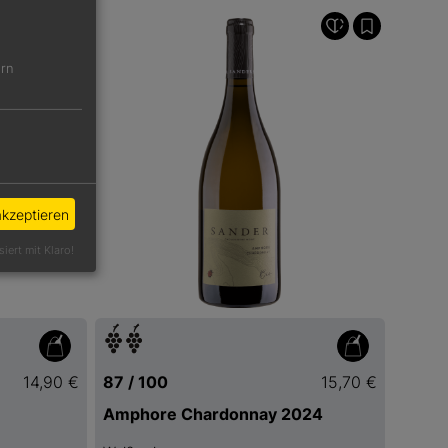
ern
akzeptieren
siert mit Klaro!
14,90 €
87 / 100
15,70 €
Amphore Chardonnay 2024