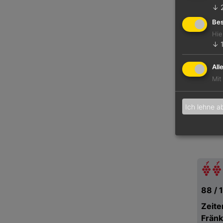
↓
Bes
Hie
↓
All
Mit
Ich lehne a
88 / 
Zeit
Fränk