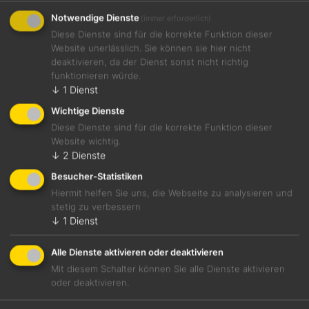
Notwendige Dienste
(immer erforderlich)
Diese Dienste sind für die korrekte Funktion dieser
Website unerlässlich. Sie können sie hier nicht
deaktivieren, da der Dienst sonst nicht richtig
funktionieren würde.
↓
1
Dienst
alkoholfrei
16,00 €
Wichtige Dienste
Von Wiesen Alkoholfrei Brombeerblatt & Apfel
Diese Dienste sind für die korrekte Funktion dieser
Website wichtig.
Perlend
↓
2
Dienste
Hessische Bergstraße
0,0 %
Besucher-Statistiken
Hiermit helfen Sie uns, die Webseite zu analysieren und
stetig zu verbessern
↓
1
Dienst
Details
Alle Dienste aktivieren oder deaktivieren
Mit diesem Schalter können Sie alle Dienste aktivieren
oder deaktivieren.