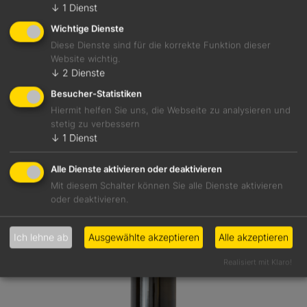
↓
1
Dienst
Weißwein
Wichtige Dienste
Mosel
Diese Dienste sind für die korrekte Funktion dieser
9,0 %
Website wichtig.
↓
2
Dienste
Besucher-Statistiken
Hiermit helfen Sie uns, die Webseite zu analysieren und
Details
stetig zu verbessern
↓
1
Dienst
Alle Dienste aktivieren oder deaktivieren
Mit diesem Schalter können Sie alle Dienste aktivieren
oder deaktivieren.
Ich lehne ab
Ausgewählte akzeptieren
Alle akzeptieren
Realisiert mit Klaro!