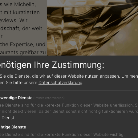
s wie Michelin,
 mit kuratierten
eviews. Wir
ndschaft
, der weit
r
sche Expertise, und
urants greifbar zu
enötigen Ihre Zustimmung:
Sie die Dienste, die wir auf dieser Website nutzen anpassen.
Um meh
sen Sie bitte unsere
Datenschutzerklärung
.
wendige Dienste
(immer erforderlich)
se Dienste sind für die korrekte Funktion dieser Website unerlässlich. 
r nicht deaktivieren, da der Dienst sonst nicht richtig funktionieren wür
1
Dienst
htige Dienste
se Dienste sind für die korrekte Funktion dieser Website wichtig.