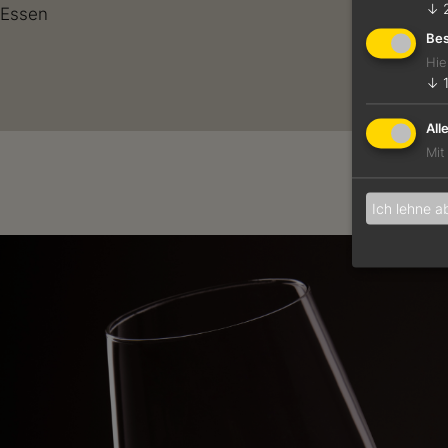
↓
Essen
Bes
Hie
↓
All
Mit
Ich lehne a