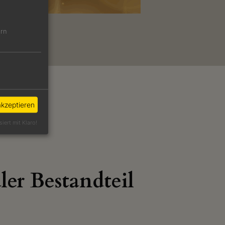
ern
akzeptieren
siert mit Klaro!
ler Bestandteil