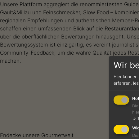
Unsere Plattform aggregiert die renommiertesten Guide
Gault&Millau und Feinschmecker, Slow Food – kombiniert
regionalen Empfehlungen und authentischen Member-R
schaffen einen umfassenden Blick auf die
Restaurantla
über die oberflächlichen Bewertungen hinausgeht. Unse
Bewertungssystem ist einzigartig, es vereint journalisti
Community-Feedback, um die wahre Qualität jedes Resta
machen.
Wir b
Hier können 
erfahren, le
Not
Die
hie
↓
Wic
Endecke unsere Gourmetwelt
Die