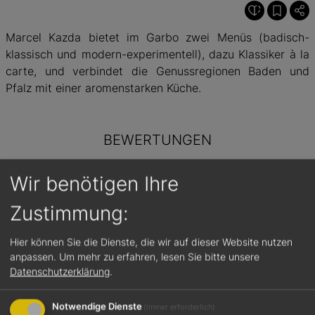
Marcel Kazda bietet im Garbo zwei Menüs (badisch-
klassisch und modern-experimentell), dazu Klassiker à la
carte, und verbindet die Genussregionen Baden und
Pfalz mit einer aromenstarken Küche.
BEWERTUNGEN
Wir benötigen Ihre
2+
1
Zustimmung:
von 5 Hauben
von 3 Sternen
vo
Gault&Millau
Guide Michelin
Hier können Sie die Dienste, die wir auf dieser Website nutzen
anpassen.
Um mehr zu erfahren, lesen Sie bitte unsere
Datenschutzerklärung
.
Notwendige Dienste
(immer erforderlich)
Küchenregion
Restauranttyp