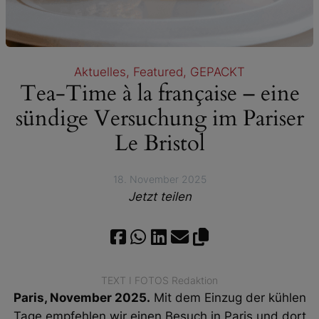
Aktuelles
, 
Featured
, 
GEPACKT
Tea-Time à la française – eine
sündige Versuchung im Pariser
Le Bristol
18. November 2025
Jetzt teilen
TEXT I FOTOS Redaktion
Paris, November 2025.
Mit dem Einzug der kühlen
Tage empfehlen wir einen Besuch in Paris und dort