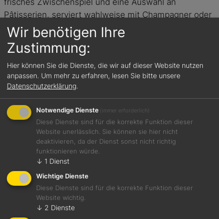
frisches Zwischenspiel und eine Auswahl an
Pâtisserien, serviert wahlweise mit Champagner oder
einer alkoholfreien, prickelnden Alternative.
Wir benötigen Ihre
Zustimmung:
Das könnte Sie auch
interessieren:
Hier können Sie die Dienste, die wir auf dieser Website nutzen
anpassen.
Um mehr zu erfahren, lesen Sie bitte unsere
Datenschutzerklärung
.
Notwendige Dienste
(immer erforderlich)
Diese Dienste sind für die korrekte Funktion dieser
Website unerlässlich. Sie können sie hier nicht
deaktivieren, da der Dienst sonst nicht richtig
funktionieren würde.
↓
1
Dienst
Wichtige Dienste
Diese Dienste sind für die korrekte Funktion dieser
Website wichtig.
↓
2
Dienste