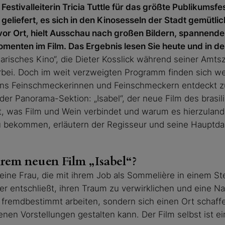
Festivalleiterin Tricia Tuttle für das größte Publikumsfes
geliefert, es sich in den Kinosesseln der Stadt gemüt
vor Ort, hielt Ausschau nach großen Bildern, spannend
omenten im Film. Das Ergebnis lesen Sie heute und in
narisches Kino“, die Dieter Kosslick während seiner Amtsze
vorbei. Doch im weit verzweigten Programm finden sich we
 uns Feinschmeckerinnen und Feinschmeckern entdeckt z
n der Panorama-Sektion: „Isabel“, der neue Film des bras
t, was Film und Wein verbindet und warum es hierzuland
u bekommen, erläutern der Regisseur und seine Hauptdar
rem neuen Film „Isabel“
?
t eine Frau, die mit ihrem Job als Sommelière in einem 
er entschließt, ihren Traum zu verwirklichen und eine N
r fremdbestimmt arbeiten, sondern sich einen Ort schaffen
nen Vorstellungen gestalten kann. Der Film selbst ist ei