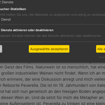
2
Dienste
ucher-Statistiken
rmit helfen Sie uns, die Webseite zu analysieren und stetig zu verbess
1
Dienst
e Dienste aktivieren oder deaktivieren
© Inter
© Isabel Filme
 diesem Schalter können Sie alle Dienste aktivieren oder deaktivieren.
en Wein-Hintergrund oder wie sind Sie au
b
Ausgewählte akzeptieren
Alle 
Reali
r ich habe eine große Liebe zu handwerklich hergestellte
m Geist des Films. Naturwein ist so menschlich, hat eine
 großen industriellen Weinen nicht findet. Wenn ich an
ich erinnere, der eine Diskussion anregt und mich vielle
er Rebsorte Peverella. Die ist im 19. Jahrhundert von ita
nd hat sich nun genetisch an den hiesigen Boden angepa
 diesen Wein an. Und da setzt für mich die Metapher an: Is
 eine Außenseiterin ist. Peverella zu trinken ist eine kle