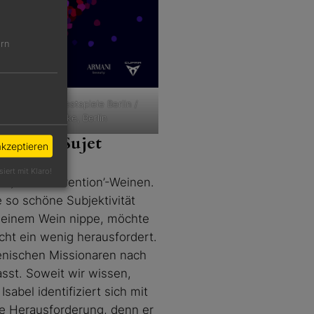
ern
nationale Filmfestspiele Berlin /
Claudia Schramke, Berlin
f dieses Sujet
akzeptieren
siert mit Klaro!
n ‚low intervention’-Weinen.
 so schöne Subjektivität
 meinem Wein nippe, möchte
icht ein wenig herausfordert.
lienischen Missionaren nach
sst. Soweit wir wissen,
abel identifiziert sich mit
ine Herausforderung, denn er