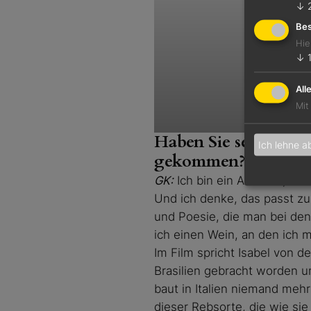
↓
Bes
Hie
↓
All
Mit
Haben Sie selbst ein
Ich lehne a
gekommen?
GK:
Ich bin ein Amateur, abe
Und ich denke, das passt zu
und Poesie, die man bei den
ich einen Wein, an den ich m
Im Film spricht Isabel von d
Brasilien gebracht worden u
baut in Italien niemand mehr
dieser Rebsorte, die wie sie