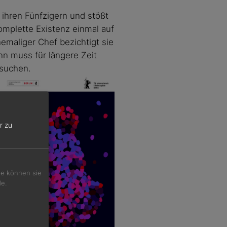
n ihren Fünfzigern und stößt
 komplette Existenz einmal auf
emaliger Chef bezichtigt sie
ann muss für längere Zeit
rsuchen.
r zu
Sie können sie
de.