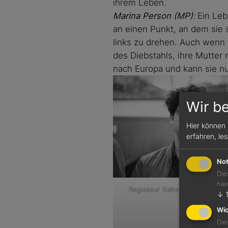
ihrem Leben.
Marina Person (MP)
:
Ein Lebe
an einen Punkt, an dem sie si
links zu drehen. Auch wenn 
des Diebstahls, ihre Mutter 
nach Europa und kann sie nu
Wir b
Hier können 
erfahren, le
Not
Die
hie
Regisseur Gabe Klinger © Isabe
↓
Wic
Die