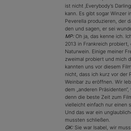
ist nicht ‚Everybody’s Darli
kann. Es gibt sogar Winzer i
Peverella produzieren, der d
den und sagen, er sei wunde
MP:
Oh ja, das kenne ich. I
2013 in Frankreich probiert,
Naturwein. Einige meiner Fr
zweimal probiert und mich d
kannten uns vor diesem Film
nicht, dass ich kurz vor de
Weinbar zu eröffnen. Wir le
dem „anderen Präsidenten“, 
denn die beste Zeit zum Fil
vielleicht einfach nur eine
Und das war ein unglaublich
mussten schließen.
GK:
Sie war Isabel, wir mus