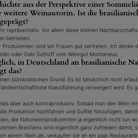
chichte aus der Perspektive einer Sommeli
 weitere Weinautorin. Ist die brasiliani
 geprägt?
sehr repräsentativ. Vor allem diese kleinen Nachbarschaft
en betrieben.
 Produzenten sind wir Frauen gut vertreten. Ich denke 
edin oder Gabi Suthoff vom Weingut Montaneus.
glich, in Deutschland an brasilianische 
gt das?
einen bürokratischen Grund. Es ist tatsächlich nicht erlau
landwirtschaftliche Klassifizierung verweigert wird. Es g
das aber auch kontraproduktiv. Sobald man den Wein int
e Produktion hochfahren und Sulfite hinzufügen, damit 
en, die Naturweinproduzenten ja eigentlich nicht tun wo
nten Brasiliens sind eigentlich ganz zufrieden damit, so
von einem Wein ab, verkaufen sie an ein paar Restauran