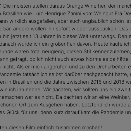
ng‘. Die meisten stellen daraus Orange Wine her, der man
n Brasilien wie Luíz Henrique Zanini vom Weingut Era Dos
ann wirklich ausgefallen, aber auch unglaublich schön i
rbar, andere wollen ihn sofort wieder ausspucken. Das i
ch bin jetzt seit 13 Jahren in dieser Welt unterwegs. Den
 danach wurde ich ein großer Fan davon. Heute kaufe ich
eunde waren total neugierig, diesen Stil kennenzulernen
ann gefragt, ob ich nicht auch etwas Normales da hätte 
 nicht. Als er mich angerufen und zu den Dreharbeiten e
r Pandemie tatsächlich selbst darüber nachgedacht hatte
ben in Brasilien und die Jahre zwischen 2016 und 2018 wa
wie ich ihn nenne. Wir dachten, wir sollten uns ein zwei
memachen war es nicht. Da dachten wir an eine Weinbar.
n schönen Ort zum Ausgehen haben. Letztendlich wurde au
es Glück für uns, denn kurz darauf kam die Pandemie und
sten diesen Film einfach zusammen machen!