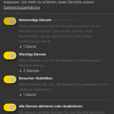
anpassen.
Um mehr zu erfahren, lesen Sie bitte unsere
Datenschutzerklärung
.
Notwendige Dienste
(immer erforderlich)
Diese Dienste sind für die korrekte Funktion dieser
Website unerlässlich. Sie können sie hier nicht
deaktivieren, da der Dienst sonst nicht richtig
funktionieren würde.
↓
1
Dienst
7 Aug., 2026
Wichtige Dienste
Hätten Sie es gewusst?
Diese Dienste sind für die korrekte Funktion dieser
Website wichtig.
↓
2
Dienste
Besucher-Statistiken
Hiermit helfen Sie uns, die Webseite zu analysieren und
stetig zu verbessern
↓
1
Dienst
Alle Dienste aktivieren oder deaktivieren
Mit diesem Schalter können Sie alle Dienste aktivieren