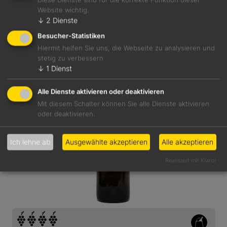
Website wichtig.
↓
2
Dienste
Details
Besucher-Statistiken
Hiermit helfen Sie uns, die Webseite zu analysieren und
stetig zu verbessern
↓
1
Dienst
Alle Dienste aktivieren oder deaktivieren
Mit diesem Schalter können Sie alle Dienste aktivieren
oder deaktivieren.
Ich lehne ab
Ausgewählte akzeptieren
Alle akzeptieren
Realisiert mit Klaro!