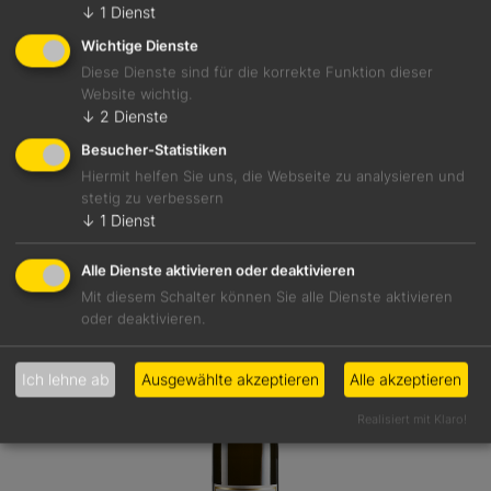
↓
1
Dienst
Rotwein
Wichtige Dienste
Württemberg
Diese Dienste sind für die korrekte Funktion dieser
12,0 %
Website wichtig.
↓
2
Dienste
Besucher-Statistiken
Hiermit helfen Sie uns, die Webseite zu analysieren und
Details
stetig zu verbessern
↓
1
Dienst
Alle Dienste aktivieren oder deaktivieren
Mit diesem Schalter können Sie alle Dienste aktivieren
oder deaktivieren.
Ich lehne ab
Ausgewählte akzeptieren
Alle akzeptieren
Realisiert mit Klaro!