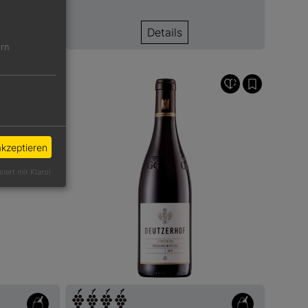
Details
ern
akzeptieren
siert mit Klaro!