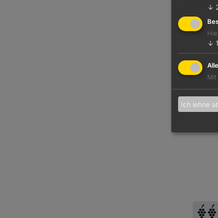
↓
Bes
Hie
↓
All
Mit
Ich lehne a