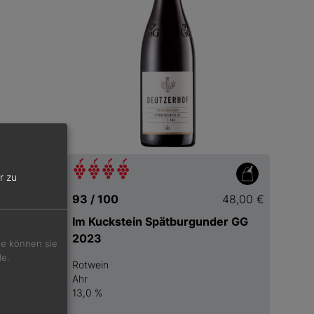
r zu
57,00 €
93 / 100
48,00 €
2023
Im Kuckstein Spätburgunder GG
2023
Sie können sie
de.
Rotwein
Ahr
13,0 %