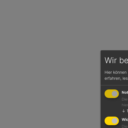
Wir b
Hier können 
erfahren, le
95 / 
Casp
Not
2018
Die
hie
Rotwe
↓
Ahr
13,0 %
Wic
Die