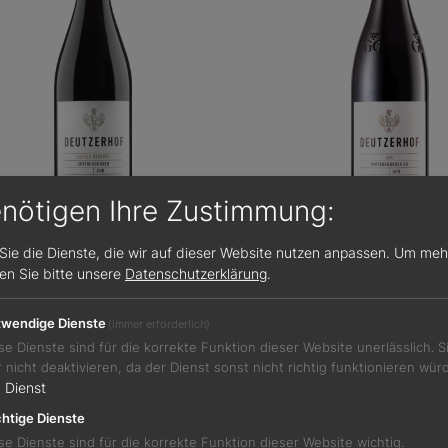
enötigen Ihre Zustimmung:
Sie die Dienste, die wir auf dieser Website nutzen anpassen.
Um meh
sen Sie bitte unsere
Datenschutzerklärung
.
100
31,00 €
93 / 100
ar Reserve Spätburgunder
Eck Spätburgunder GG 
wendige Dienste
(immer erforderlich)
se Dienste sind für die korrekte Funktion dieser Website unerlässlich. 
Rotwein
r nicht deaktivieren, da der Dienst sonst nicht richtig funktionieren wür
in
Ahr
1
Dienst
13,0 %
htige Dienste
se Dienste sind für die korrekte Funktion dieser Website wichtig.