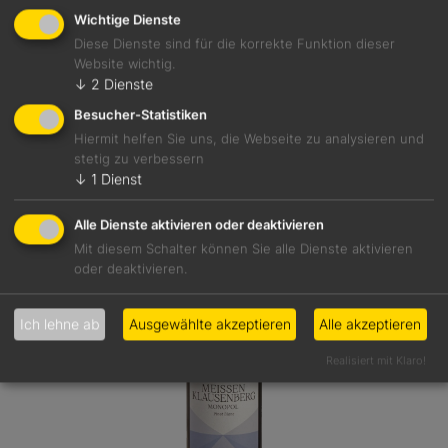
Sachsen
Wichtige Dienste
8,5 %
Diese Dienste sind für die korrekte Funktion dieser
Website wichtig.
↓
2
Dienste
Besucher-Statistiken
Details
Hiermit helfen Sie uns, die Webseite zu analysieren und
stetig zu verbessern
↓
1
Dienst
Alle Dienste aktivieren oder deaktivieren
Mit diesem Schalter können Sie alle Dienste aktivieren
oder deaktivieren.
Ich lehne ab
Ausgewählte akzeptieren
Alle akzeptieren
Realisiert mit Klaro!