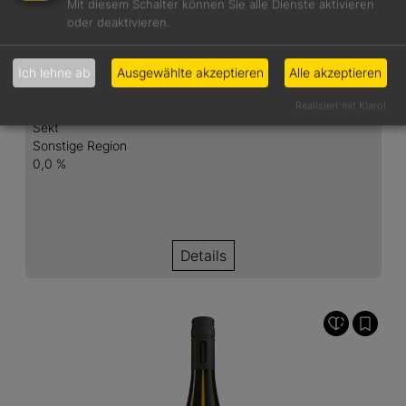
Mit diesem Schalter können Sie alle Dienste aktivieren
oder deaktivieren.
alkoholfrei
13,90 €
Ich lehne ab
Ausgewählte akzeptieren
Alle akzeptieren
Cuvée Blanc N° 01 prickelnd alkoholfrei
Realisiert mit Klaro!
Sekt
Sonstige Region
0,0 %
Details