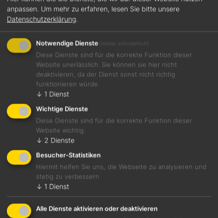
anpassen.
Um mehr zu erfahren, lesen Sie bitte unsere
Datenschutzerklärung
.
Details
Notwendige Dienste
(immer erforderlich)
Diese Dienste sind für die korrekte Funktion dieser
Website unerlässlich. Sie können sie hier nicht
deaktivieren, da der Dienst sonst nicht richtig
funktionieren würde.
↓
1
Dienst
Wichtige Dienste
Diese Dienste sind für die korrekte Funktion dieser
Website wichtig.
↓
2
Dienste
Besucher-Statistiken
Hiermit helfen Sie uns, die Webseite zu analysieren und
stetig zu verbessern
↓
1
Dienst
Alle Dienste aktivieren oder deaktivieren