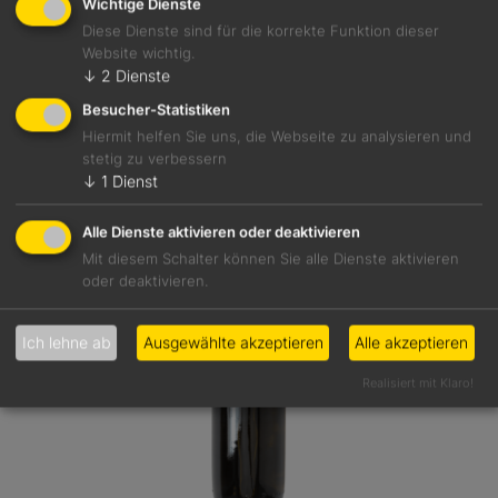
Wichtige Dienste
Diese Dienste sind für die korrekte Funktion dieser
Website wichtig.
↓
2
Dienste
Details
Besucher-Statistiken
Hiermit helfen Sie uns, die Webseite zu analysieren und
stetig zu verbessern
↓
1
Dienst
Alle Dienste aktivieren oder deaktivieren
Mit diesem Schalter können Sie alle Dienste aktivieren
oder deaktivieren.
Ich lehne ab
Ausgewählte akzeptieren
Alle akzeptieren
Realisiert mit Klaro!