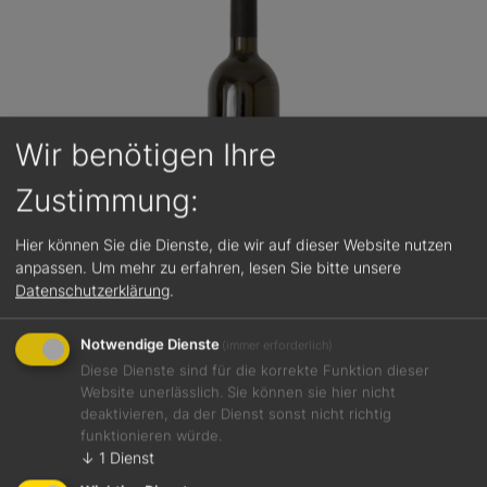
Wir benötigen Ihre
Zustimmung:
Hier können Sie die Dienste, die wir auf dieser Website nutzen
anpassen.
Um mehr zu erfahren, lesen Sie bitte unsere
Datenschutzerklärung
.
Notwendige Dienste
(immer erforderlich)
87 / 100
7,50 €
Diese Dienste sind für die korrekte Funktion dieser
Website unerlässlich. Sie können sie hier nicht
Kreuznacher Kahlenberg Riesling halbtrocken 2021
deaktivieren, da der Dienst sonst nicht richtig
funktionieren würde.
Weißwein
↓
1
Dienst
Nahe
12,0 %