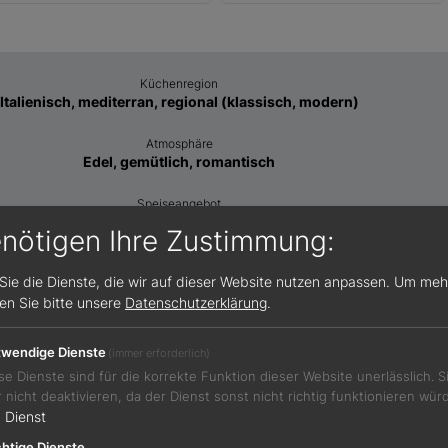
Küchenregion
Italienisch, mediterran, regional (klassisch, modern)
Atmosphäre
Edel, gemütlich, romantisch
Speiseangebot
Klassisches Menü, vegetarisches Menü
enötigen Ihre Zustimmung:
Sie die Dienste, die wir auf dieser Website nutzen anpassen.
Um meh
sen Sie bitte unsere
Datenschutzerklärung
.
Öffnungszeiten
Mi 10:00-15:30 und 18:30-24:00
wendige Dienste
(immer erforderlich)
Do 10:00-15:30 und 18:30-24:00
se Dienste sind für die korrekte Funktion dieser Website unerlässlich. 
Fr 10:00-15:30 und 18:30-24:00
r nicht deaktivieren, da der Dienst sonst nicht richtig funktionieren wür
Sa 10:00-15:30 und 18:30-24:00
1
Dienst
So 10:00-15:30 und 18:30-24:00
Feiertag 10:00-15:30 und 18:30-24:00
htige Dienste