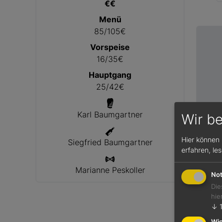
€€
Menü
85/105€
Vorspeise
16/35€
Hauptgang
25/42€
Karl Baumgartner
Wir b
Hier können 
Siegfried Baumgartner
erfahren, le
Marianne Peskoller
Not
Die
hie
↓
Wic