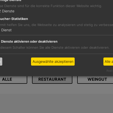
se Dienste sind für die korrekte Funktion dieser Website wichtig.
2
Dienste
ucher-Statistiken
rmit helfen Sie uns, die Webseite zu analysieren und stetig zu verbess
REZENSIO
1
Dienst
Werden Sie Circle-Member, um die vollständi
e Dienste aktivieren oder deaktivieren
Zu unserem Abomode
 diesem Schalter können Sie alle Dienste aktivieren oder deaktivieren.
b
Ausgewählte akzeptieren
Alle 
WEITERE BETRIEBE IM
Reali
ALLE
RESTAURANT
WEINGUT