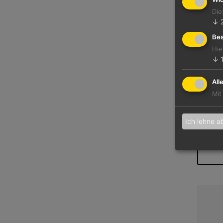
Die
↓
Bes
Hie
↓
All
Mit
Ich lehne a