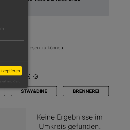
ern
N
ge Rezension lesen zu können.
l >>
akzeptieren
 UMKREIS
siert mit Klaro!
STAY&DINE
BRENNEREI
Keine Ergebnisse im
Umkreis gefunden.