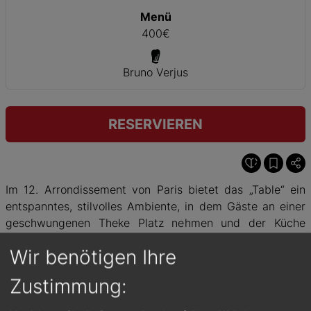
Menü
400€
Bruno Verjus
RESERVIEREN
Im 12. Arrondissement von Paris bietet das „Table“ ein
entspanntes, stilvolles Ambiente, in dem Gäste an einer
geschwungenen Theke Platz nehmen und der Küche
zusehen können. Chefkoch Bruno Verjus setzt auf
Wir benötigen Ihre
exzellente Zutaten und eine puristische Zubereitung, die
die Qualität der Produkte in den Mittelpunkt stellt. Der
Zustimmung:
Service ist aufmerksam und kompetent, mit fundierten
Weinempfehlungen. Ein besonderes Erlebnis ist es, die