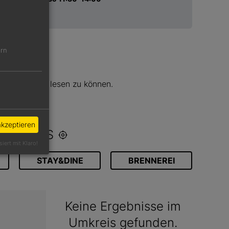
ern
N
ge Rezension lesen zu können.
l >>
akzeptieren
 UMKREIS
siert mit Klaro!
STAY&DINE
BRENNEREI
Keine Ergebnisse im
Umkreis gefunden.