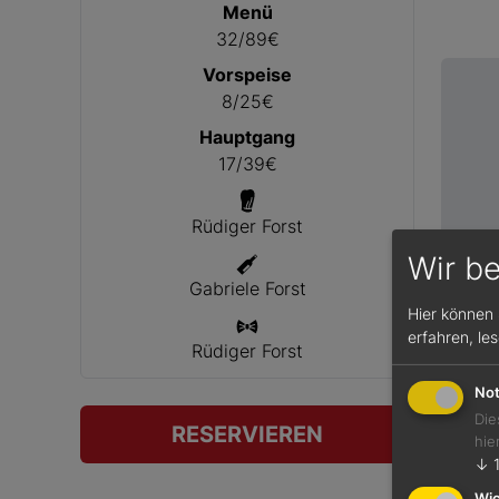
Menü
32/89€
Vorspeise
8/25€
Hauptgang
17/39€
Rüdiger Forst
Wir b
Gabriele Forst
Hier können 
erfahren, le
Rüdiger Forst
Not
Die
RESERVIEREN
hie
↓
Wic