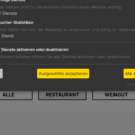
se Dienste sind für die korrekte Funktion dieser Website wichtig.
2
Dienste
ucher-Statistiken
rmit helfen Sie uns, die Webseite zu analysieren und stetig zu verbess
REZENSIO
1
Dienst
Werden Sie Circle-Member, um die vollständi
e Dienste aktivieren oder deaktivieren
Zu unserem Abomode
 diesem Schalter können Sie alle Dienste aktivieren oder deaktivieren.
b
Ausgewählte akzeptieren
Alle 
WEITERE BETRIEBE IM
Reali
ALLE
RESTAURANT
WEINGUT