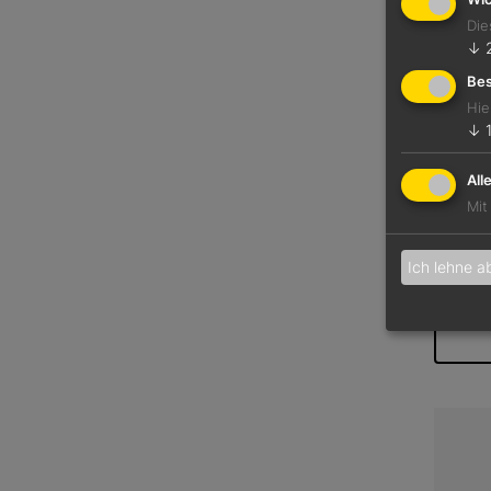
Die
↓
Bes
Hie
↓
All
Mit
Ich lehne a