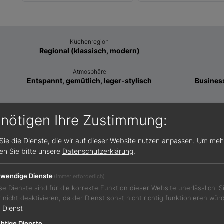
Küchenregion
Regional (klassisch, modern)
Atmosphäre
Entspannt, gemütlich, leger-stylisch
Business
Speiseangebot
enötigen Ihre Zustimmung:
Klassisches Menü, à la carte möglich
Sie die Dienste, die wir auf dieser Website nutzen anpassen.
Um meh
sen Sie bitte unsere
Datenschutzerklärung
.
Öffnungszeiten
wendige Dienste
(immer erforderlich)
Mi 17:30-23:00
se Dienste sind für die korrekte Funktion dieser Website unerlässlich. 
Do 17:30-23:00
r nicht deaktivieren, da der Dienst sonst nicht richtig funktionieren wür
Fr 17:30-23:00
1
Dienst
Sa 10:00-14:00 und 17:30-23:00
So 10:00-14:00
htige Dienste