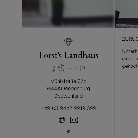
© Forst’s
ZURÜ
Unterh
Forst’s Landhaus
einer 
gekoch
Mühlstraße 37b
93339 Riedenburg
Deutschland
+49 (0) 9442 9919 399
€