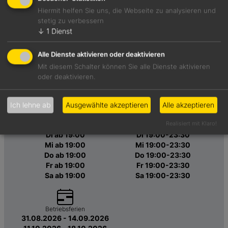
Atmosphäre
Anlass
Hiermit helfen Sie uns, die Webseite zu analysieren und
Elegant-stylisch, leger-
Business Dinner, Dinner for
stetig zu verbessern
stylisch
One, für Foodies, mit
↓
1
Dienst
Freunden, romantisches
Essen
Alle Dienste aktivieren oder deaktivieren
Speiseangebot
Mit diesem Schalter können Sie alle Dienste aktivieren
Klassisches Menü, à la
oder deaktivieren.
Sitzplätze
carte nicht möglich
35
Ich lehne ab
Ausgewählte akzeptieren
Alle akzeptieren
Realisiert mit Klaro!
Öffnungszeiten
Küchenzeiten
Di ab 19:00
Di 19:00-23:30
Mi ab 19:00
Mi 19:00-23:30
Do ab 19:00
Do 19:00-23:30
Fr ab 19:00
Fr 19:00-23:30
Sa ab 19:00
Sa 19:00-23:30
Betriebsferien
31.08.2026 - 14.09.2026