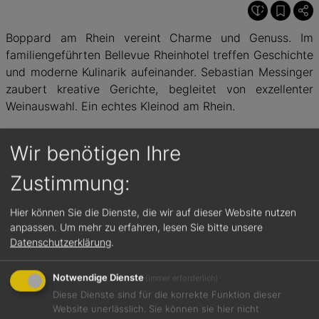
Boppard am Rhein vereint Charme und Genuss. Im
familiengeführten Bellevue Rheinhotel treffen Geschichte
und moderne Kulinarik aufeinander. Sebastian Messinger
zaubert kreative Gerichte, begleitet von exzellenter
Weinauswahl. Ein echtes Kleinod am Rhein.
Wir benötigen Ihre
BEWERTUNGEN
Zustimmung:
2
2
Hier können Sie die Dienste, die wir auf dieser Website nutzen
anpassen.
Um mehr zu erfahren, lesen Sie bitte unsere
von 5 Hauben
von 5 Punkten
vo
Datenschutzerklärung
.
Gault&Millau
Feinschmecker
Notwendige Dienste
(immer erforderlich)
Diese Dienste sind für die korrekte Funktion dieser
Website unerlässlich. Sie können sie hier nicht