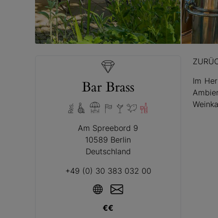
© Bar Bra
ZURÜ
Im Her
Bar Brass
Ambien
Weinka
Am Spreebord 9
10589 Berlin
Deutschland
+49 (0) 30 383 032 00
€€