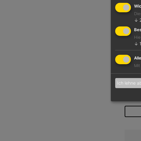
Wic
Die
↓
Bes
Hie
↓
All
Mit
Ich lehne a