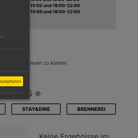
Sa 12:00-15:00 und 18:00-22:00
So 12:00-15:00 und 18:00-22:00
ern
N
ge Rezension lesen zu können.
l >>
akzeptieren
 UMKREIS
siert mit Klaro!
STAY&DINE
BRENNEREI
Keine Ergebnisse im