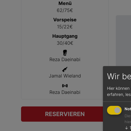
Menü
62/75€
Vorspeise
15/22€
Hauptgang
30/40€
Reza Daeinabi
Wir b
Jamal Wieland
Hier können 
Reza Daeinabi
erfahren, le
Not
RESERVIEREN
Die
hie
↓