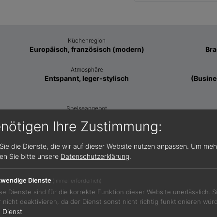
Küchenregion
Europäisch, französisch (modern)
Bra
Atmosphäre
Entspannt, leger-stylisch
(Busine
Speiseangebot
Klassisches Menü, à la carte möglich
enötigen Ihre Zustimmung:
Sie die Dienste, die wir auf dieser Website nutzen anpassen.
Um meh
sen Sie bitte unsere
Datenschutzerklärung
.
Öffnungszeiten
Mo 12:00-00:00
wendige Dienste
(immer erforderlich)
Di 12:00-00:00
se Dienste sind für die korrekte Funktion dieser Website unerlässlich. 
Mi 12:00-00:00
r nicht deaktivieren, da der Dienst sonst nicht richtig funktionieren wür
Do 12:00-00:00
1
Dienst
Fr 12:00-00:00