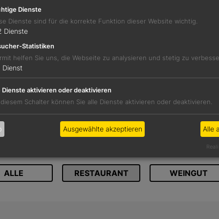
Sa 12:00-00:00
htige Dienste
So 12:00-00:00
se Dienste sind für die korrekte Funktion dieser Website wichtig.
2
Dienste
ucher-Statistiken
rmit helfen Sie uns, die Webseite zu analysieren und stetig zu verbess
1
Dienst
REZENSIO
e Dienste aktivieren oder deaktivieren
Werden Sie Circle-Member, um die vollständi
 diesem Schalter können Sie alle Dienste aktivieren oder deaktivieren.
Zu unserem Abomode
b
Ausgewählte akzeptieren
Alle 
WEITERE BETRIEBE IM
Reali
ALLE
RESTAURANT
WEINGUT