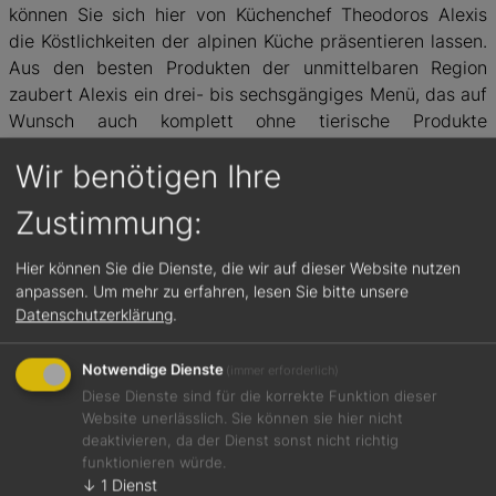
können Sie sich hier von Küchenchef Theodoros Alexis
die Köstlichkeiten der alpinen Küche präsentieren lassen.
Aus den besten Produkten der unmittelbaren Region
zaubert Alexis ein drei- bis sechsgängiges Menü, das auf
Wunsch auch komplett ohne tierische Produkte
auskommt. Dazu ein aufmerksamer Service und eine
Wir benötigen Ihre
feine Weinauswahl – fertig ist ein wunderbares
Genusserlebnis!
Zustimmung:
Hier können Sie die Dienste, die wir auf dieser Website nutzen
BEWERTUNGEN
anpassen.
Um mehr zu erfahren, lesen Sie bitte unsere
Datenschutzerklärung
.
15
Notwendige Dienste
(immer erforderlich)
von 20 Punkten
Diese Dienste sind für die korrekte Funktion dieser
Website unerlässlich. Sie können sie hier nicht
Gault&Millau
deaktivieren, da der Dienst sonst nicht richtig
funktionieren würde.
↓
1
Dienst