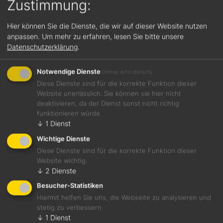
Zustimmung:
Hier können Sie die Dienste, die wir auf dieser Website nutzen
anpassen.
Um mehr zu erfahren, lesen Sie bitte unsere
Datenschutzerklärung
.
Notwendige Dienste
(immer erforderlich)
Diese Dienste sind für die korrekte Funktion dieser
Website unerlässlich. Sie können sie hier nicht
deaktivieren, da der Dienst sonst nicht richtig
funktionieren würde.
↓
1
Dienst
Wichtige Dienste
Diese Dienste sind für die korrekte Funktion dieser
Website wichtig.
↓
2
Dienste
Besucher-Statistiken
Hiermit helfen Sie uns, die Webseite zu analysieren und
stetig zu verbessern
↓
1
Dienst