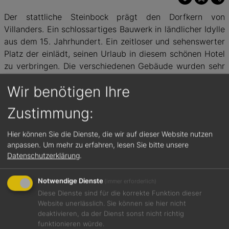
Der stattliche Steinbock prägt den Dorfkern von
Villanders. Ein schlossartiges Bauwerk in ländlicher Idylle
aus dem 15. Jahrhundert. Ein zeitloser und sehenswerter
Platz der einlädt, seinen Urlaub in diesem schönen Hotel
zu verbringen. Die verschiedenen Gebäude wurden sehr
umsichtig renoviert und zeigt die Geschichte des
Wir benötigen Ihre
Hauses. Vom Wappen als Fresko im Innenhof, den
gotischen Stuben oder dem urtypsichen Stadel. 12
Zustimmung:
exklusive Suiten bietet dieses historische Boutiquehotel.
Das kulinarische Angebot war hier übrigens stets
Hier können Sie die Dienste, die wir auf dieser Website nutzen
überdurchschnittlich, ganz gleich, welcher Pächter das
anpassen.
Um mehr zu erfahren, lesen Sie bitte unsere
Haus führte. Auch beim jüngsten Besuch überzeugte die
Datenschutzerklärung
.
Küche und bot drei Varianten an: klassisch, vegetarisch
und kreativ. Das Hotel gehört übrigens zu „Historic South
Notwendige Dienste
(immer erforderlich)
Tyrol“, einem Zusammenschluss historischer Hotels und
Diese Dienste sind für die korrekte Funktion dieser
Wirtshäuser in Südtirol.
Website unerlässlich. Sie können sie hier nicht
deaktivieren, da der Dienst sonst nicht richtig
funktionieren würde.