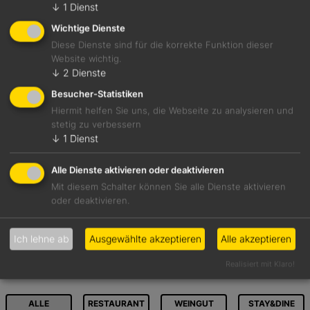
↓
1
Dienst
RESTAURANTS
Wichtige Dienste
Diese Dienste sind für die korrekte Funktion dieser
Website wichtig.
Ansitz Steinbock
↓
2
Dienste
Villanders
Besucher-Statistiken
Die ambitionierten kulinarischen Kreationen überzeugen: Tomatensalat mit
Hiermit helfen Sie uns, die Webseite zu analysieren und
Stockfischleber oder dreierlei Steinbutt mit Spinat und Hühner-Beurre-
stetig zu verbessern
blanc werden vom souverän ...
↓
1
Dienst
Alle Dienste aktivieren oder deaktivieren
Mit diesem Schalter können Sie alle Dienste aktivieren
oder deaktivieren.
Ich lehne ab
Ausgewählte akzeptieren
Alle akzeptieren
Realisiert mit Klaro!
WEITERE BETRIEBE IM UMKREIS
ALLE
RESTAURANT
WEINGUT
STAY&DINE